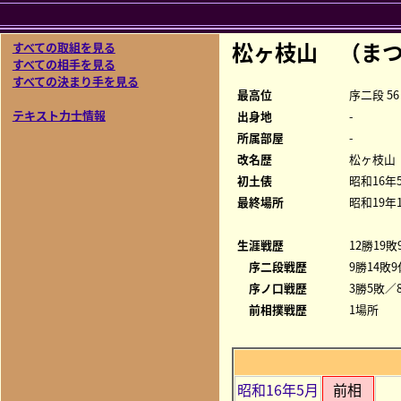
松ヶ枝山 （ま
すべての取組を見る
すべての相手を見る
すべての決まり手を見る
最高位
序二段 56
テキスト力士情報
出身地
-
所属部屋
-
改名歴
松ヶ枝山
初土俵
昭和16年
最終場所
昭和19年
生涯戦歴
12勝19敗
序二段戦歴
9勝14敗9
序ノ口戦歴
3勝5敗／8
前相撲戦歴
1場所
昭和16年5月
前相