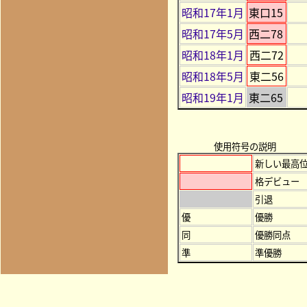
昭和17年1月
東口15
昭和17年5月
西二78
昭和18年1月
西二72
昭和18年5月
東二56
昭和19年1月
東二65
使用符号の説明
新しい最高
格デビュー
引退
優
優勝
同
優勝同点
準
準優勝