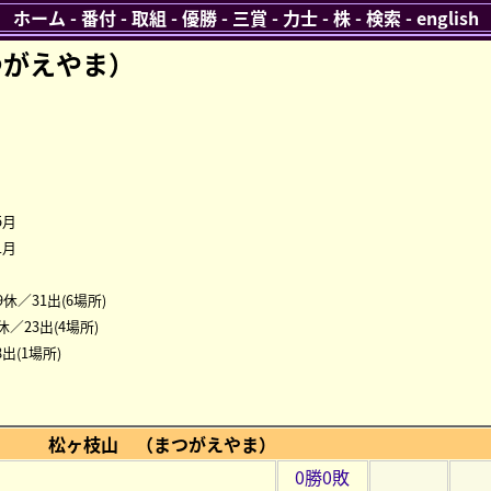
ホーム
-
番付
-
取組
-
優勝
-
三賞
-
力士
-
株
-
検索
-
english
つがえやま）
5月
1月
9休／31出(6場所)
休／23出(4場所)
出(1場所)
松ヶ枝山 （まつがえやま）
0勝0敗