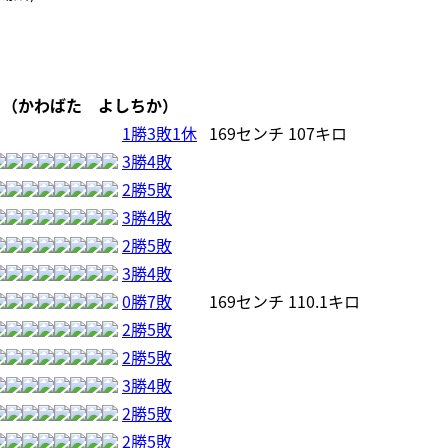
 （かわばた よしちか）
1勝3敗1休
169センチ 107キロ
3勝4敗
2勝5敗
3勝4敗
2勝5敗
3勝4敗
0勝7敗
169センチ 110.1キロ
2勝5敗
2勝5敗
3勝4敗
2勝5敗
2勝5敗