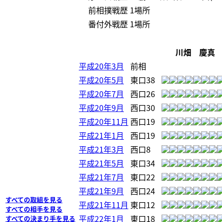
前相撲戦歴
1場所
番付外戦歴
1場所
川畑 慶真
平成20年3月
前相
平成20年5月
東口38
平成20年7月
西口26
平成20年9月
西口30
平成20年11月
西口19
平成21年1月
西口19
平成21年3月
西口8
平成21年5月
東口34
平成21年7月
東口22
平成21年9月
西口24
すべての取組を見る
平成21年11月
東口12
すべての相手を見る
平成22年1月
東口18
すべての決まり手を見る