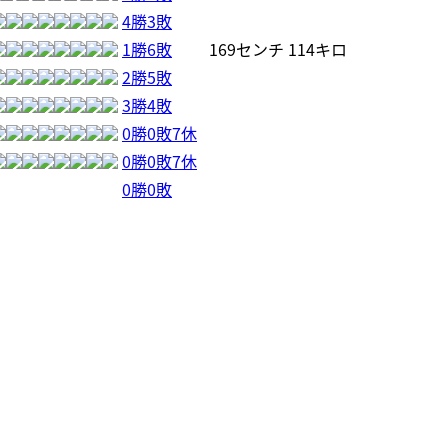
4勝3敗
1勝6敗
169センチ 114キロ
2勝5敗
3勝4敗
0勝0敗7休
0勝0敗7休
0勝0敗