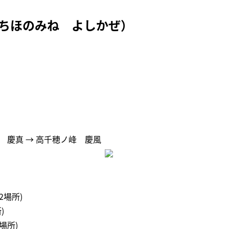
ちほのみね よしかぜ）
 慶真 → 高千穂ノ峰 慶風
32場所)
)
5場所)