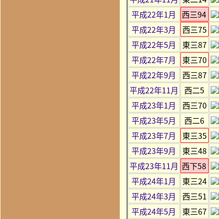
平成22年1月
西三94
平成22年3月
西三75
平成22年5月
東三87
平成22年7月
東三70
平成22年9月
西三87
平成22年11月
西二5
平成23年1月
西三70
平成23年5月
西二6
平成23年7月
東三35
平成23年9月
東三48
平成23年11月
西下58
平成24年1月
東三24
平成24年3月
西三51
平成24年5月
東三67