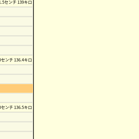
1.5センチ 139キロ
0センチ 136.4キロ
0センチ 136.5キロ