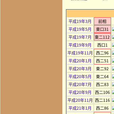
平成19年3月
前相
平成19年5月
東口31
平成19年7月
東二112
平成19年9月
西口1
平成19年11月
西二96
平成20年1月
西二51
平成20年3月
東二92
平成20年5月
東二64
平成20年7月
西二83
平成20年9月
西二106
平成20年11月
西二116
平成21年1月
西二86