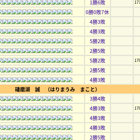
1勝6敗
17
0勝0敗7休
4勝3敗
4勝3敗
5勝2敗
2勝5敗
5勝2敗
17
2勝5敗
4勝3敗
磻磨湖 誠 （はりまうみ まこと）
3勝4敗
4勝3敗
17
4勝3敗
4勝3敗
2勝5敗