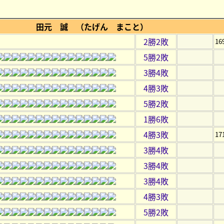
田元 誠 （たげん まこと）
2勝2敗
1
5勝2敗
3勝4敗
4勝3敗
5勝2敗
1勝6敗
4勝3敗
17
3勝4敗
3勝4敗
3勝4敗
4勝3敗
5勝2敗