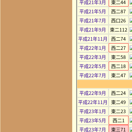
平成21年3月
東二44
平成21年5月
西二87
平成21年7月
西口26
平成21年9月
東二112
平成21年11月
西二74
平成22年1月
西二27
平成22年3月
東二58
平成22年5月
西二18
平成22年7月
東二47
平成22年9月
西二24
平成22年11月
東二49
平成23年1月
東二23
平成23年5月
西二1
平成23年7月
東三71