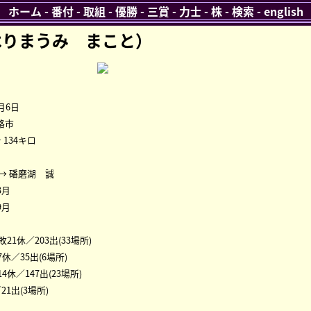
ホーム
-
番付
-
取組
-
優勝
-
三賞
-
力士
-
株
-
検索
-
english
はりまうみ まこと）
月6日
路市
 134キロ
→ 磻磨湖 誠
3月
9月
1敗21休／203出(33場所)
7休／35出(6場所)
14休／147出(23場所)
21出(3場所)