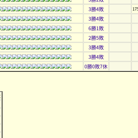
3勝4敗
1
3勝4敗
6勝1敗
2勝5敗
3勝4敗
3勝4敗
0勝0敗7休
位