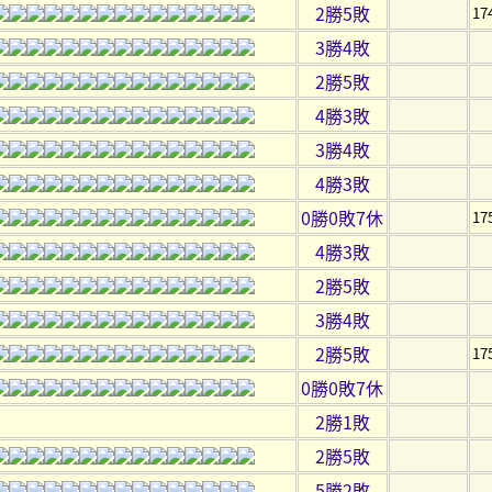
2勝5敗
17
3勝4敗
2勝5敗
4勝3敗
3勝4敗
4勝3敗
0勝0敗7休
17
4勝3敗
2勝5敗
3勝4敗
2勝5敗
17
0勝0敗7休
2勝1敗
2勝5敗
5勝2敗