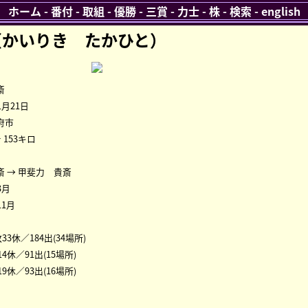
ホーム
-
番付
-
取組
-
優勝
-
三賞
-
力士
-
株
-
検索
-
english
（かいりき たかひと）
斎
1月21日
府市
 153キロ
 → 甲斐力 貴斎
3月
11月
敗33休／184出(34場所)
14休／91出(15場所)
19休／93出(16場所)