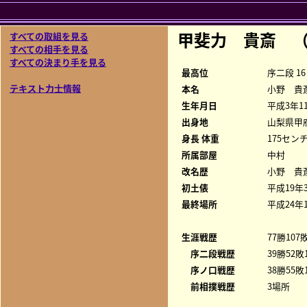
甲斐力 貴斎 
すべての取組を見る
すべての相手を見る
すべての決まり手を見る
最高位
序二段 16
テキスト力士情報
本名
小野 貴
生年月日
平成3年1
出身地
山梨県甲
身長 体重
175センチ
所属部屋
中村
改名歴
小野 貴斎
初土俵
平成19年
最終場所
平成24年
生涯戦歴
77勝107
序二段戦歴
39勝52敗
序ノ口戦歴
38勝55敗
前相撲戦歴
3場所