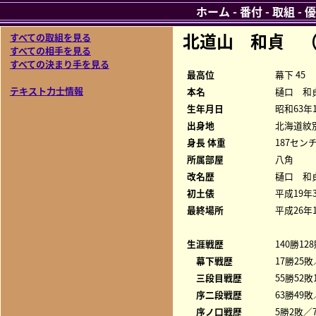
ホーム
-
番付
-
取組
-
優
北道山 和貞 
すべての取組を見る
すべての相手を見る
すべての決まり手を見る
最高位
幕下 45
テキスト力士情報
本名
樋口 和
生年月日
昭和63年
出身地
北海道紋
身長 体重
187センチ
所属部屋
八角
改名歴
樋口 和貞
初土俵
平成19年
最終場所
平成26年
生涯戦歴
140勝12
幕下戦歴
17勝25敗
三段目戦歴
55勝52敗
序二段戦歴
63勝49敗
序ノ口戦歴
5勝2敗／7