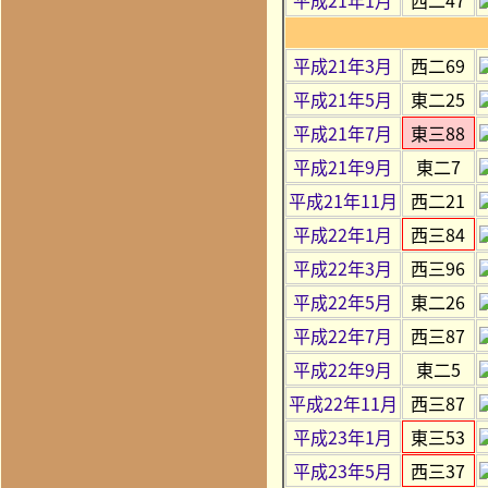
平成21年3月
西二69
平成21年5月
東二25
平成21年7月
東三88
平成21年9月
東二7
平成21年11月
西二21
平成22年1月
西三84
平成22年3月
西三96
平成22年5月
東二26
平成22年7月
西三87
平成22年9月
東二5
平成22年11月
西三87
平成23年1月
東三53
平成23年5月
西三37