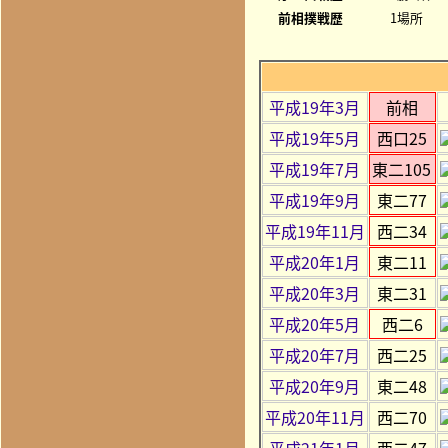
前相撲戦歴
1場所
平成19年3月
前相
平成19年5月
西口25
平成19年7月
東二105
平成19年9月
東二77
平成19年11月
西二34
平成20年1月
東二11
平成20年3月
東二31
平成20年5月
西二6
平成20年7月
西二25
平成20年9月
東二48
平成20年11月
西二70
平成21年1月
西二47