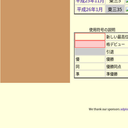
平成25年11月
東三5
平成26年1月
東三35
使用符号の説明
新しい最高
格デビュー
引退
優
優勝
同
優勝同点
準
準優勝
We thank our sponsors
adplo