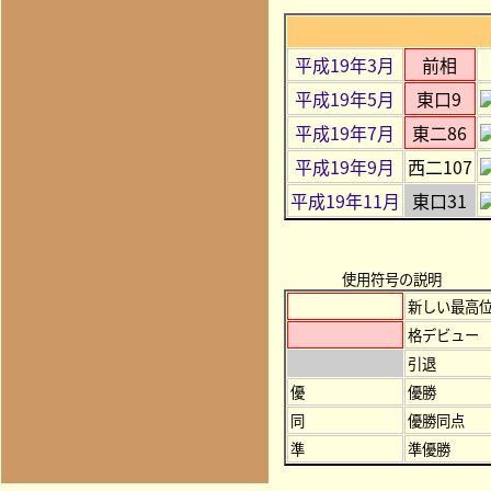
平成19年3月
前相
平成19年5月
東口9
平成19年7月
東二86
平成19年9月
西二107
平成19年11月
東口31
使用符号の説明
新しい最高
格デビュー
引退
優
優勝
同
優勝同点
準
準優勝