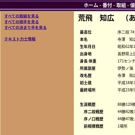
ホーム
-
番付
-
取組
-
優
荒飛 知広 （
すべての取組を見る
すべての相手を見る
すべての決まり手を見る
最高位
序二段 74
テキスト力士情報
本名
寺澤 知
生年月日
昭和62年
出身地
長野県上
身長 体重
171センチ
所属部屋
伊勢ノ海
改名歴
寺澤 知広
初土俵
平成18年
最終場所
平成23年
生涯戦歴
88勝129
序二段戦歴
44勝82敗
序ノ口戦歴
44勝47敗
前相撲戦歴
1場所