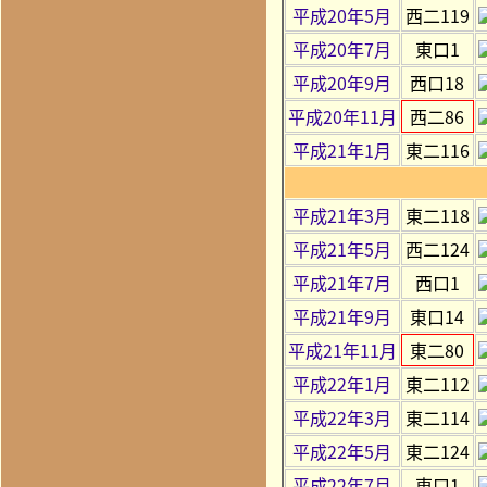
平成20年5月
西二119
平成20年7月
東口1
平成20年9月
西口18
平成20年11月
西二86
平成21年1月
東二116
平成21年3月
東二118
平成21年5月
西二124
平成21年7月
西口1
平成21年9月
東口14
平成21年11月
東二80
平成22年1月
東二112
平成22年3月
東二114
平成22年5月
東二124
平成22年7月
東口1