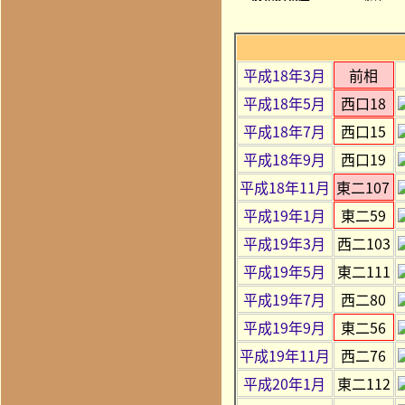
平成18年3月
前相
平成18年5月
西口18
平成18年7月
西口15
平成18年9月
西口19
平成18年11月
東二107
平成19年1月
東二59
平成19年3月
西二103
平成19年5月
東二111
平成19年7月
西二80
平成19年9月
東二56
平成19年11月
西二76
平成20年1月
東二112