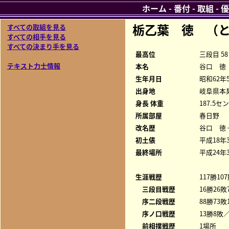
ホーム
-
番付
-
取組
-
優
栃乙葉 徳 （
すべての取組を見る
すべての相手を見る
すべての決まり手を見る
最高位
三段目 58
テキスト力士情報
本名
谷口 徳
生年月日
昭和62年
出身地
岐阜県本
身長 体重
187.5セン
所属部屋
春日野
改名歴
谷口 徳 
初土俵
平成18年
最終場所
平成24年
生涯戦歴
117勝10
三段目戦歴
16勝26敗
序二段戦歴
88勝73敗
序ノ口戦歴
13勝8敗／
前相撲戦歴
1場所