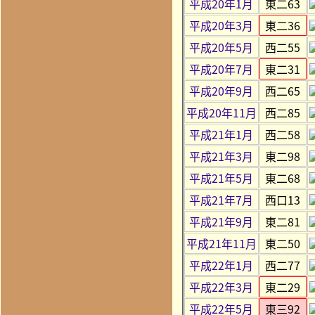
平成20年1月
東二63
平成20年3月
東二36
平成20年5月
西二55
平成20年7月
東二31
平成20年9月
西二65
平成20年11月
西二85
平成21年1月
西二58
平成21年3月
東二98
平成21年5月
東二68
平成21年7月
西口13
平成21年9月
東二81
平成21年11月
東二50
平成22年1月
西二77
平成22年3月
東二29
平成22年5月
東三92