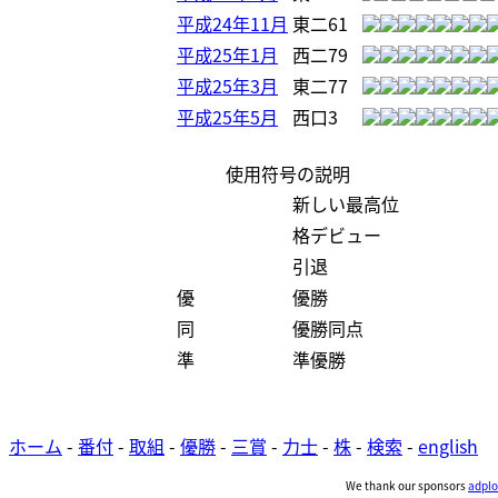
平成24年11月
東二61
平成25年1月
西二79
平成25年3月
東二77
平成25年5月
西口3
使用符号の説明
新しい最高位
格デビュー
引退
優
優勝
同
優勝同点
準
準優勝
ホーム
-
番付
-
取組
-
優勝
-
三賞
-
力士
-
株
-
検索
-
english
We thank our sponsors
adplo