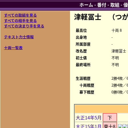
ホーム
-
番付
-
取組
-
優
津軽冨士 （つ
すべての取組を見る
すべての相手を見る
すべての決まり手を見る
最高位
十両 8
テキスト力士情報
出身地
-
所属部屋
-
十両一覧表
改名歴
津軽冨士
初土俵
不明
最終場所
不明
生涯戦歴
2勝4敗／6
十両戦歴
2勝4敗／6
幕下戦歴
0勝0敗／0
大正14年5月
下
大正15年1月
東十8