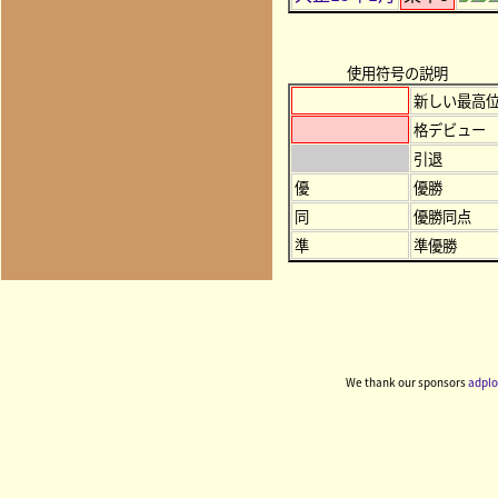
使用符号の説明
新しい最高
格デビュー
引退
優
優勝
同
優勝同点
準
準優勝
We thank our sponsors
adplo