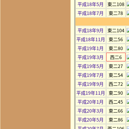
平成18年5月
東二108
平成18年7月
東二78
平成18年9月
東二104
平成18年11月
東二56
平成19年1月
東二80
平成19年3月
西二6
平成19年5月
東二27
平成19年7月
東二54
平成19年9月
西二72
平成19年11月
東二90
平成20年1月
西二45
平成20年3月
東二66
平成20年5月
東二86
平成20年7月
西二106