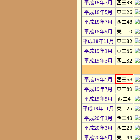
平成18年3月
西三99
平成18年5月
東二26
平成18年7月
西二48
平成18年9月
東二10
平成18年11月
東二32
平成19年1月
東二56
平成19年3月
西二32
平成19年5月
西三68
平成19年7月
東三89
平成19年9月
西二4
平成19年11月
東二25
平成20年1月
西二48
平成20年3月
西二23
平成20年5月
東二44