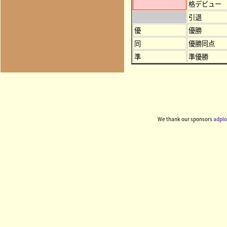
格デビュー
引退
優
優勝
同
優勝同点
準
準優勝
We thank our sponsors
adplo