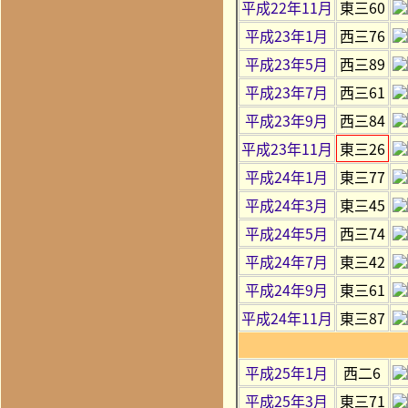
平成22年11月
東三60
平成23年1月
西三76
平成23年5月
西三89
平成23年7月
西三61
平成23年9月
西三84
平成23年11月
東三26
平成24年1月
東三77
平成24年3月
東三45
平成24年5月
西三74
平成24年7月
東三42
平成24年9月
東三61
平成24年11月
東三87
平成25年1月
西二6
平成25年3月
東三71