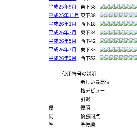
平成25年9月
東下58
平成25年11月
東下38
平成26年1月
西下18
平成26年3月
東下34
平成26年5月
西下42
平成26年7月
東下33
平成26年9月
西下52
使用符号の説明
新しい最高位
格デビュー
引退
優
優勝
同
優勝同点
準
準優勝