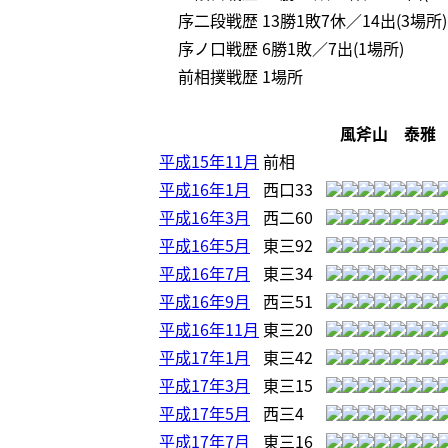
序二段戦歴
13勝1敗7休／14出(3場所)
序ノ口戦歴
6勝1敗／7出(1場所)
前相撲戦歴
1場所
風斧山 泰雅
平成15年11月
前相
平成16年1月
西口33
平成16年3月
西二60
平成16年5月
東三92
平成16年7月
東三34
平成16年9月
西三51
平成16年11月
東三20
平成17年1月
東三42
平成17年3月
東三15
平成17年5月
西三4
平成17年7月
東三16