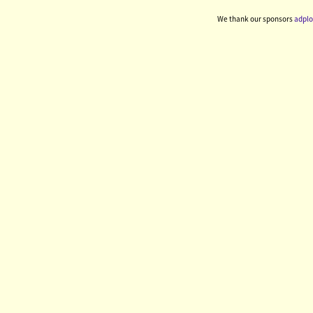
We thank our sponsors
adplo