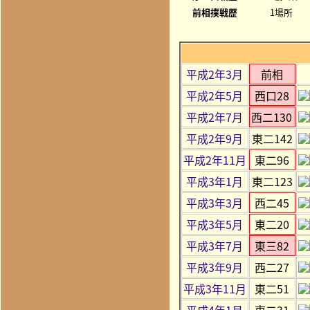
前相撲戦歴
1場所
平成2年3月
前相
平成2年5月
西口28
平成2年7月
西二130
平成2年9月
東二142
平成2年11月
東二96
平成3年1月
東二123
平成3年3月
西二45
平成3年5月
東二20
平成3年7月
東三82
平成3年9月
西二27
平成3年11月
東二51
平成4年1月
東二31