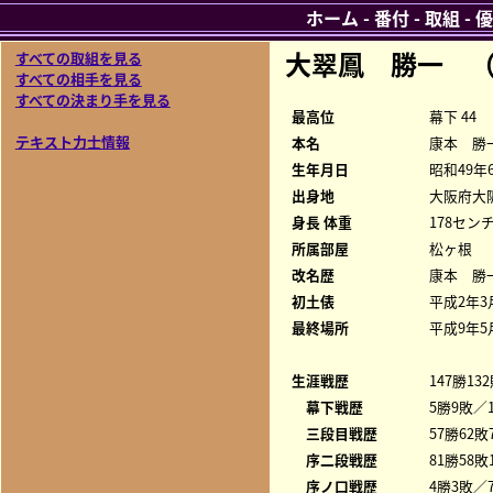
ホーム
-
番付
-
取組
-
優
大翠鳳 勝一 
すべての取組を見る
すべての相手を見る
すべての決まり手を見る
最高位
幕下 44
テキスト力士情報
本名
康本 勝
生年月日
昭和49年
出身地
大阪府大
身長 体重
178センチ
所属部屋
松ヶ根
改名歴
康本 勝一
初土俵
平成2年3
最終場所
平成9年5
生涯戦歴
147勝13
幕下戦歴
5勝9敗／1
三段目戦歴
57勝62敗
序二段戦歴
81勝58敗
序ノ口戦歴
4勝3敗／7