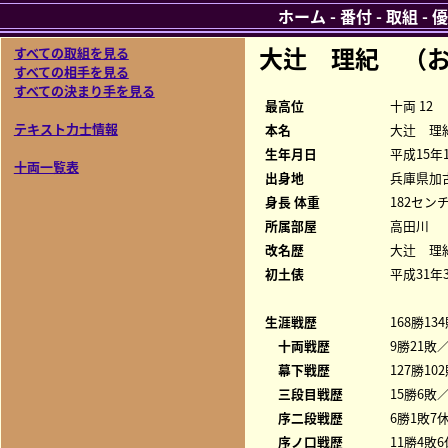
ホーム
-
番付
-
取組
-
優
大辻 理紀 （
すべての取組を見る
すべての相手を見る
すべての決まり手を見る
最高位
十両 12
テキスト力士情報
本名
大辻 理
生年月日
平成15年
十両一覧表
出身地
兵庫県加
身長 体重
182センチ
所属部屋
高田川
改名歴
大辻 理
初土俵
平成31年
生涯戦歴
168勝13
十両戦歴
9勝21敗／
幕下戦歴
127勝10
三段目戦歴
15勝6敗／
序二段戦歴
6勝1敗7休
序ノ口戦歴
11勝4敗6