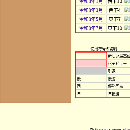
令和8年1月
西下10
令和8年3月
西下4
令和8年5月
東下7
令和8年7月
東下10
使用符号の説明
新しい最高
格デビュー
引退
優
優勝
同
優勝同点
準
準優勝
We thank our sponsors
adplo