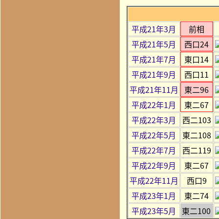
平成21年3月
前相
平成21年5月
西口24
平成21年7月
東口14
平成21年9月
西口11
平成21年11月
東二96
平成22年1月
東二67
平成22年3月
西二103
平成22年5月
東二108
平成22年7月
西二119
平成22年9月
東二67
平成22年11月
西口9
平成23年1月
東二74
平成23年5月
東二100