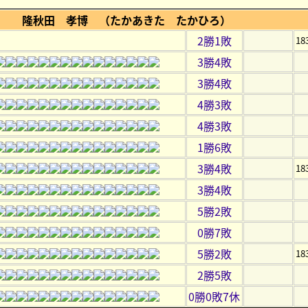
隆秋田 孝博 （たかあきた たかひろ）
2勝1敗
1
3勝4敗
3勝4敗
4勝3敗
4勝3敗
1勝6敗
3勝4敗
1
3勝4敗
5勝2敗
0勝7敗
5勝2敗
18
2勝5敗
0勝0敗7休