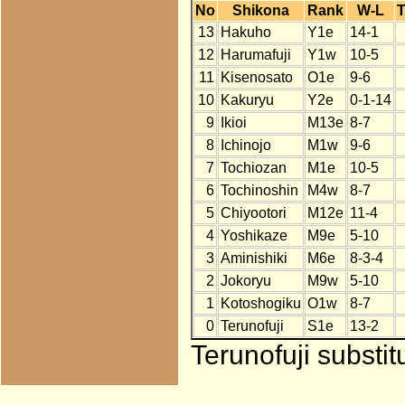
No
Shikona
Rank
W-L
T
13
Hakuho
Y1e
14-1
12
Harumafuji
Y1w
10-5
11
Kisenosato
O1e
9-6
10
Kakuryu
Y2e
0-1-14
9
Ikioi
M13e
8-7
8
Ichinojo
M1w
9-6
7
Tochiozan
M1e
10-5
6
Tochinoshin
M4w
8-7
5
Chiyootori
M12e
11-4
4
Yoshikaze
M9e
5-10
3
Aminishiki
M6e
8-3-4
2
Jokoryu
M9w
5-10
1
Kotoshogiku
O1w
8-7
0
Terunofuji
S1e
13-2
Terunofuji substi