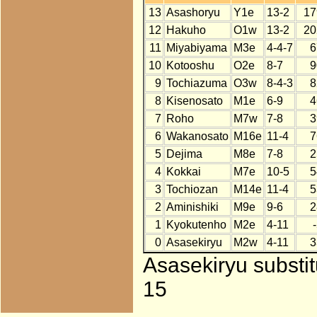
13
Asashoryu
Y1e
13-2
17
12
Hakuho
O1w
13-2
20
11
Miyabiyama
M3e
4-4-7
6
10
Kotooshu
O2e
8-7
9
9
Tochiazuma
O3w
8-4-3
8
8
Kisenosato
M1e
6-9
4
7
Roho
M7w
7-8
3
6
Wakanosato
M16e
11-4
7
5
Dejima
M8e
7-8
2
4
Kokkai
M7e
10-5
5
3
Tochiozan
M14e
11-4
5
2
Aminishiki
M9e
9-6
2
1
Kyokutenho
M2e
4-11
0
Asasekiryu
M2w
4-11
3
Asasekiryu substi
15