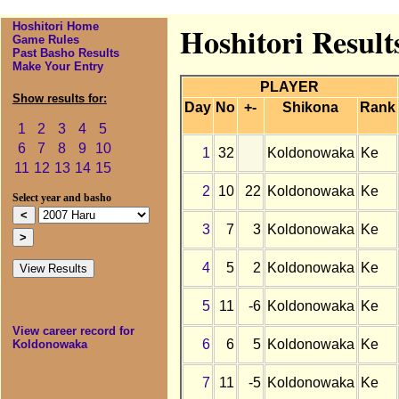
Hoshitori Home
Hoshitori Resul
Game Rules
Past Basho Results
Make Your Entry
PLAYER
Show results for:
Day
No
+-
Shikona
Rank
1
2
3
4
5
6
7
8
9
10
1
32
Koldonowaka
Ke
11
12
13
14
15
2
10
22
Koldonowaka
Ke
Select year and basho
3
7
3
Koldonowaka
Ke
4
5
2
Koldonowaka
Ke
5
11
-6
Koldonowaka
Ke
View career record for
6
6
5
Koldonowaka
Ke
Koldonowaka
7
11
-5
Koldonowaka
Ke