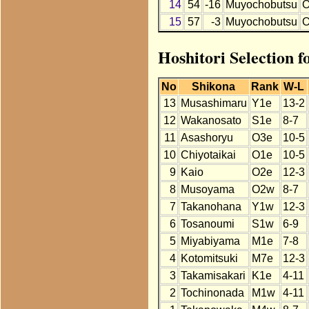
14
54
-16
Muyochobutsu
O
15
57
-3
Muyochobutsu
O
Hoshitori Selection 
No
Shikona
Rank
W-L
13
Musashimaru
Y1e
13-2
12
Wakanosato
S1e
8-7
11
Asashoryu
O3e
10-5
10
Chiyotaikai
O1e
10-5
9
Kaio
O2e
12-3
8
Musoyama
O2w
8-7
7
Takanohana
Y1w
12-3
6
Tosanoumi
S1w
6-9
5
Miyabiyama
M1e
7-8
4
Kotomitsuki
M7e
12-3
3
Takamisakari
K1e
4-11
2
Tochinonada
M1w
4-11