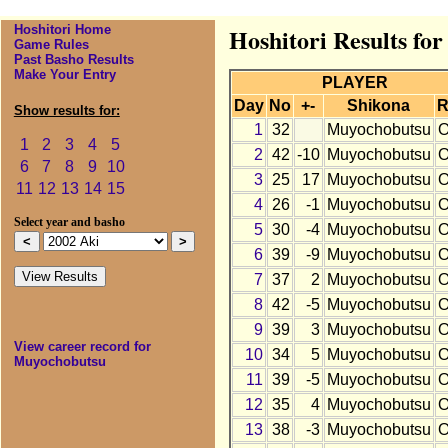
Hoshitori Home
Hoshitori Results fo
Game Rules
Past Basho Results
Make Your Entry
PLAYER
Day
No
+-
Shikona
R
Show results for:
1
32
Muyochobutsu
O
1
2
3
4
5
2
42
-10
Muyochobutsu
O
6
7
8
9
10
3
25
17
Muyochobutsu
O
11
12
13
14
15
4
26
-1
Muyochobutsu
O
Select year and basho
5
30
-4
Muyochobutsu
O
6
39
-9
Muyochobutsu
O
7
37
2
Muyochobutsu
O
8
42
-5
Muyochobutsu
O
9
39
3
Muyochobutsu
O
View career record for
10
34
5
Muyochobutsu
O
Muyochobutsu
11
39
-5
Muyochobutsu
O
12
35
4
Muyochobutsu
O
13
38
-3
Muyochobutsu
O