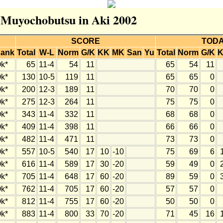
r Muyochobutsu in Aki 2002
SCORE
TOD
ank
Total
W-L
Norm
G/K
KK
MK
San
Yu
Total
Norm
G/K
k*
65
11-4
54
11
65
54
11
k*
130
10-5
119
11
65
65
0
k*
200
12-3
189
11
70
70
0
k*
275
12-3
264
11
75
75
0
k*
343
11-4
332
11
68
68
0
k*
409
11-4
398
11
66
66
0
k*
482
11-4
471
11
73
73
0
k*
557
10-5
540
17
10
-10
75
69
6
k*
616
11-4
589
17
30
-20
59
49
0
k*
705
11-4
648
17
60
-20
89
59
0
k*
762
11-4
705
17
60
-20
57
57
0
k*
812
11-4
755
17
60
-20
50
50
0
k*
883
11-4
800
33
70
-20
71
45
16