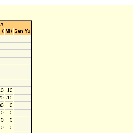
AY
KK
MK
San
Yu
10
-10
20
-10
30
0
0
0
0
0
10
0