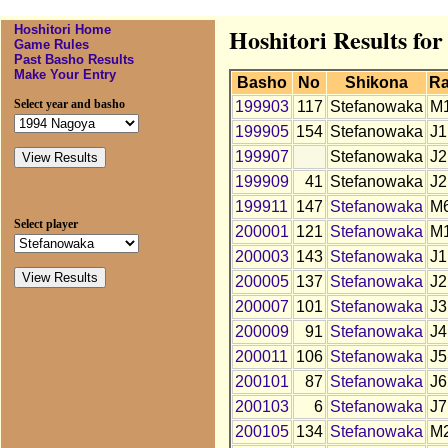
Hoshitori Home
Hoshitori Results fo
Game Rules
Past Basho Results
Make Your Entry
Basho
No
Shikona
R
Select year and basho
199903
117
Stefanowaka
M
199905
154
Stefanowaka
J1
199907
Stefanowaka
J2
199909
41
Stefanowaka
J2
199911
147
Stefanowaka
M
Select player
200001
121
Stefanowaka
M
200003
143
Stefanowaka
J1
200005
137
Stefanowaka
J2
200007
101
Stefanowaka
J3
200009
91
Stefanowaka
J4
200011
106
Stefanowaka
J5
200101
87
Stefanowaka
J6
200103
6
Stefanowaka
J7
200105
134
Stefanowaka
M