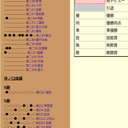
格デビュー
–––––––––––––––
東二58 琴港
–––––––––––––––
西二62 八戸
引退
–––––––––––––––
東二67 佐野
–––––––––––––––
西二67 愛宕錦
優
優勝
–●–––––––––––––
西二68 琴鉄
同
優勝同点
–––––––––––––––
東二75 二瀬若
–––––––––––––––
東二81 富士の浪
準
準優勝
–––––––––––––––
西二81 橋本
●–●–●––●●–●–●––
西二84 鯱王
技
技能賞
–––––––––––––––
東二88 瀬戸の海
–––––––––––––––
西二92 和田
殊
殊勲賞
–●●––––––––––––
東二96 天理錦
敢
敢闘賞
●––––––––––––––
東二97 籠龍
–––––––––––––––
東二101 竹内
–––––––––––––––
東二108 天海
–––––––––––––––
西二108 桑島
–––––––––––––––
東二109 長江
序ノ口成績
6勝
–●○–○––○–○–○○––
東口21 福田
5勝
–○–○–○○––●○–●––
東口1 琴雷電
–○–○–●–○–○○–●––
西口4 玉若
–●○–○–○–○––●––○
西口5 松永
○––○–●–○–●–○○––
東口16 三杉山
–○–●○–●––○–○––○
西口21 佐藤
–○○––○●––●○––○–
東口24 西原