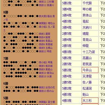
○○●●○○●○○○●●○●○
東前11 三杉磯
5勝2敗
千代錦
下2
○○●○○●●●○○○○●○●
西前12 黒瀬川
3勝4敗
琴の郷
下2
8勝
3勝4敗
男体山
下2
●○○○○○●●○●○●●○●
西大関2張出 貴
ノ花
4勝3敗
竜起
下2
●○●○○●○○●●○○●○●
東関脇1 増位山
●●○●●○●○○○●○○●○
東小結1 玉ノ富
3勝4敗
大納川
下2
士
2勝5敗
魂龍
下2
○○●●○○●●●○○●●○○
西前1 蔵間
●○○○●●○○○●○●○●●
西前4 魁傑
3勝4敗
青晃山
下2
●○○●●○○○●●○○●○●
東前6 青葉山
○●○●●●○○○○●●●○○
西前6 青葉城
2勝5敗
伸龍
下2
●○○○●○○○●●●●○●○
東前9 玉輝山
4勝3敗
十三乃湖
下2
●●●○●○○○●○●○○○●
東前12 琴若
5勝2敗
高麗山
下2
7勝
●●○●●●○○○●○○●●○
西小結1 琴風
2勝5敗
若筑波
下3
●●●●○○○●●●○●○○○
東前5 栃赤城
○○○●●○●○●○●●○●●
西前9 黒姫山
5勝2敗
今井山
下3
●○○●○●●●●●○○○○●
東前10 鷲羽山
3勝4敗
天津龍
下3
○●●●○●●●○○○●○●○
西前10 大潮
2勝5敗
佐ノ藤
下3
6勝
○●○□○●●●●○●○●●●
東前2 出羽の花
5勝2敗
松浦潟
下3
●●●○●○●○○○●●○●●
東前13 照の山
4勝3敗
魁山
下3
5勝
4勝3敗
大三杉
下3
○●●○●●●○●●○●●●○
西関脇1 富士櫻