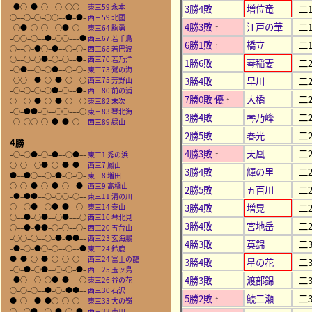
–●○–●–○––○–○○––
東三59 永本
3勝4敗
増位竜
二1
○––○–○–○○––●–●–
西三59 北國
4勝3敗
江戸の華
二1
↑
–○●–○–○––○●–○––
東三64 駒勇
–○○–○––●–○○–––●
西三67 若千鳥
6勝1敗
橋立
二1
↑
○––○–●○–●––○–○–
西三68 若巴波
○––○–○●–○–○––●–
西三70 若乃洋
1勝6敗
琴稲妻
二2
–○●––○–○●––○–○–
東三73 鷲の海
3勝4敗
早川
二2
–○○––●–○–●–○––○
西三75 芳野山
–○–○–○–○●–○––●–
西三80 前の浦
7勝0敗 優
大橋
二2
↑
○––○–●–○–●–○––○
東三82 末次
–○–●●–○––○○–––○
東三83 琴北海
3勝4敗
琴乃峰
二2
–○–○○–○–●–●–○––
西三89 緑山
2勝5敗
春光
二2
4勝
4勝3敗
天凰
二2
↑
–○–○●–○–●––○●––
東三1 秀の浜
○–○––○●–○–●–●––
西三7 鳳山
3勝4敗
輝の里
二2
●––●○––○–●–○–○–
東三8 増田
○–○–●–○–●–○––●–
西三9 高橋山
2勝5敗
五百川
二2
–●–●●––○–○○–○––
東三11 清の川
3勝4敗
増晃
二2
○––○●––○●–●––○–
東三14 泰山
○––●–○●––○●–––○
西三16 琴北見
3勝4敗
宮地岳
二2
○––●–●●–○–○––○–
西三20 五台山
–○○–○––○–●–●●––
西三23 玄海鵬
4勝3敗
英錦
二3
–●–○–●○–○––○––●
東三24 鈴鹿
●–●–○–●–○–○–○––
西三24 富士の龍
3勝4敗
星の花
二3
–○–●–○●––○–○–●–
西三25 玉ッ島
4勝3敗
渡部錦
二3
–●○––○–○●–●–––○
東三26 谷の花
○–○–○––●–○–●●––
西三30 石沢
5勝2敗
鯱二瀬
二3
↑
●–○––●–●○–○–○––
東三33 大の嶺
○––○●––○–●–○–●–
西三33 東川