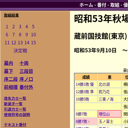
ホーム
-
番付
-
取組
-
優
昭和53年秋
取組結果
1
2
3
4
5
蔵前国技館(東京)
6
7
8
9
10
11
12
13
14
15
昭和53年9月10日 ～
決定戦
幕内
十両
幕
幕下
三段目
成績
東
序二段
序ノ口
14勝1敗 優
北の湖
横
前相撲
番付外
12勝3敗 準
若乃花
張
改名力士一覧
10勝5敗
三重ノ海
大
新弟子一覧
張
引退力士一覧
8勝7敗
増位山
関
使用符号の説明
8勝7敗
玉ノ富士
小
↑
テキスト番付