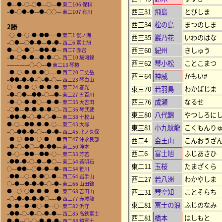
●––●–○–○●––○––●
東二106 保科
西三31
飛島
とびしま
–●–○●–●––●–○○––
東二107 有川
西三34
松の島
まつのしま
2勝
–○–●–○–●–●●–––●
東二1 俊ノ海
西三35
巖乃花
いわのはな
–○●––○●–●––●–●–
西二6 富士旭
西三60
紀州
きしゅう
●––○–●○––●●–●––
西二7 赤岩
–●–○●–●––●–●–○–
西二10 駿河錦
西三62
琴小松
ことこまつ
–––––––––○–○––●
東二13 琴椿
–●–○–●–●–●○–––●
西二20 二丈岳
西三64
神威
かもい#
–●●–●–●–○–●–○––
西二23 琴白山
○––●–●–○–●–●–●–
東二24 春光
東三70
若羽島
わかばじま
–●–○●––●●–○––●–
東二27 五百川
西三76
成瀬
なるせ
–●–○–●–●○––●–●–
東二35 大吉田
–○●––●–●–●–●–○–
西二36 琴武蔵
東三80
八代錦
やつしろに
–●●–●–○–●–○–●––
東二38 十枚山
●–○––●●–●–●–○––
東二43 大塚
東三81
小九紋龍
こくもんりゅ
–○–●●–●–○––●–●–
西二45 北ノ久保
–●–○–●●–○–●–––●
西二47 沖永良部
西二4
金王山
こんおうざ
–●–○–●○––●–●●––
東二50 滝本
西二6
富士旭
ふじあさひ
●–○––●●––●●–○––
東二53 芳若
–●●–●–○–●––●○––
東二54 若明石
東二11
玉桜
たまざくら
○––●●––○●–●––●–
西二54 笹川
–●●––○–●–●○–●––
西二64 岩手山
西二27
若八洲
わかやしま
○–●––●–●–●–○–●–
東二66 山田錦
西二31
琴空知
ことそらち
●––○–○●–●–●––●–
東二68 吉田山
–○–●–●–●–●○–––●
西二77 赤城龍
東二81
富士の浪
ふじのなみ
●–●––●–●○–●––○–
東二82 浜守
–●●–○–●–○–●–●––
西二85 高鉄富士
西二81
橋本
はしもと
●–●––○–○–●–●–●–
西二88 鏡富士