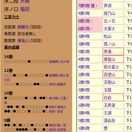
序二段
大橋
7勝0敗 優
斉須
下
↑
序ノ口
福田
4勝3敗
晃乃山
下
三賞力士
6勝1敗
北ノ花
下
↑
技能賞
麒麟児
(3回目)
6勝1敗
大富士
下
↑
殊勲賞
該当者無し
3勝4敗
松山
下
敢闘賞
播竜山
(1回目)
3勝4敗
貴ノ山
下
幕内成績
5勝2敗
黒滝
下
14勝
4勝3敗
勇猛山
下1
○○○○○○○○●○○○○○○
東横綱1 北の湖
4勝3敗
若の富士
下1
12勝
2勝5敗
高望山
下1
○○○●○○○●○○○○○○●
東横綱2張出 若
乃花
2勝5敗
天剛山
下1
○○○○●○○○○○●●○○○
西前5 麒麟児
3勝4敗
玉龍
下1
10勝
4勝3敗
白岩
下1
●○○○○○○●○○●○●●○
東大関1 三重ノ
海
1勝6敗
玉男波
下1
○●●○●○●○○○○○○○●
西前3 播竜山
●●○●○○○○●○○○○●○
東前7 金城
3勝4敗
王湖
下1
9勝
5勝2敗
藻岩岳
下1
●●○●○●○○○●○○○○●
東前8 隆ノ里
1勝6敗
豊
下1
○○○○●●●●○○●○○●○
西前8 双津竜