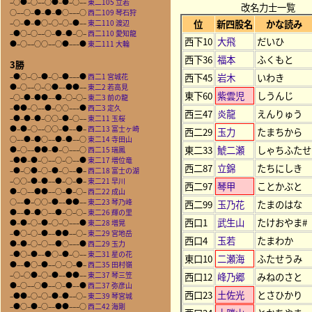
–○●–○––○●–●–○––
東二105 立若
改名力士一覧
○––○–●–●–●○–––○
西二109 琴石狩
位
新四股名
かな読み
–○–●–●○–○–○–●––
東二110 渡辺
–●○–○––○–●–●–○–
西二110 愛知龍
西下10
大飛
だいひ
●–○––○○––○●–––●
東二111 大輪
西下36
福本
ふくもと
3勝
西下45
岩木
いわき
–●○–○–●–○–●–––●
西二1 宮城花
●–○––○–○●––●●––
東二2 若高見
東下60
紫雲児
しうんじ
–○–●–●●––●–○–○–
東二3 前の龍
–●●–○––●–○○–––●
西二3 定久
西三47
炎龍
えんりゅう
–●–●–●–○○–●–○––
東二11 玉桜
●–●–○––○○–●––●–
西二13 富士ヶ崎
西二29
玉力
たまちから
○––●–●○––●–●––○
東二14 寺田山
東二33
鯱二瀬
しゃちふたせ
●–○––●●–●–○–––○
西二15 瑞鳳
–●●–●–○––○–○––●
東二17 増位竜
西二87
立錦
たちにしき
–●–○●–○–●–○––●–
西二18 富士の湖
–○○–●–●––●–○–●–
東二21 早川
西二97
琴甲
ことかぶと
●–○––●●––○–●–○–
西二22 成山
○––●–○○–●––●●––
東二23 琴乃峰
西二99
玉乃花
たまのはな
●––●–●○––●–○–○–
東二26 輝の里
西口1
武生山
たけおやま#
●–●–○–●–○–○–––●
東二28 増晃
–●○–○–●––●●––○–
東二29 宮地岳
西口4
玉若
たまわか
●–●–○–○––●○–––●
西二29 玉力
–●○–●––●○–●–○––
東二31 星の花
東口10
二瀬海
ふたせうみ
●––●○–●––○–○–●–
西二35 田村嶺
–○–○●–○–●––●●––
東二37 琴三笠
西口12
峰乃郷
みねのさと
●–○––○●––○–●––●
西二37 弥彦山
西口23
土佐光
とさひかり
–●●–○–○–●–●––○–
東二39 琴宮城
–●○–●–○––●●–––○
西二42 海剛