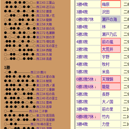
–●●––●–●–●○–○––
東三43 三葉山
3勝4敗
梅原
二8
–●–●–●–○–●–●○––
西三46 近江山
3勝4敗
沢田
二8
●–●––○●––●–○–●–
東三52 雄皇
–○–●●–○––●●––●–
西三53 陣ノ花
0勝0敗7休
瀬戸の海
二8
○–●–○––●●––●–●–
東三54 龍錦
●–●––●–●○–●–––○
東三58 大剱
3勝4敗
林
二8
○––●●–●––○–●––●
西三58 前の光
●––○●––●–●–○––●
西三72 名瀬錦
5勝2敗
瀬戸乃広
二9
●–○––○●––●–●––●
東三74 前の洋
4勝3敗
前の嵐
二9
–●●–●––○●––●–○–
東三75 増位若
–●●–●––●○–●–––○
西三82 矢の富士
2勝5敗
大荒井
二9
●––○○––●–●–●●––
東三84 西龍
○––●●––○–●●––●–
西三86 久保
2勝5敗
宇野
二9
○––●●–○––●–●●––
西三88 高倉
4勝3敗
牧村
二9
1勝
5勝2敗
米島
二9
–○●––●–––––––––
西三10 蕨川
–●●–●––●–●–●○––
西三14 星の海
0勝2敗5休
天理錦
二9
↓
●–●–○–●–●–●––●–
東三16 鯱晃
–●–●●––●–○●–––●
東三19 西ノ浦
0勝1敗6休
籠龍
二9
↓
–●●–●–●–●––○–●–
西三27 三重錦
5勝2敗
長野
二9
–●●––●○––●–●●––
西三34 松の島
●––●●–●–○––●●––
西三40 花の富士
5勝2敗
大ノ国
二9
–●–●–●●–●–○–●––
西三51 豊崎
–●–●–●○–●–●–––●
西三55 若草
3勝4敗
前の里
二1
○––●–––––––––––
西三66 二子錦
●–●–●––●●–●–○––
東三70 若羽島
0勝0敗7休
竹内
二1
↓
–●–●○–●––●●–––●
西三73 高尾錦
3勝4敗
力登
二1
○––●–●–––––––––
西三78 峰の富士
●–○––●●––●–●–●–
西三85 清龍