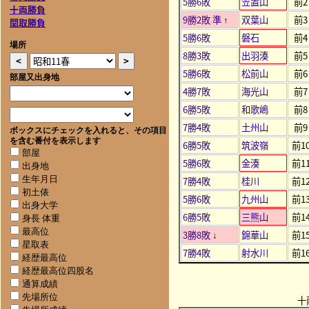
5勝6敗
笠置山
前2
十両勝負
9勝2敗 準
双葉山
前3
↑
関取勝負
5勝6敗
磐石
前4
場所
8勝3敗
出羽湊
前5
5勝6敗
松前山
前6
部屋又出身地
4勝7敗
海光山
前7
6勝5敗
和歌嶋
前8
7勝4敗
土州山
前9
ボックスにチェックを入れると、その項目
を含む番付を表示します
6勝5敗
筑波嶺
前1
部屋
5勝6敗
金湊
前1
出身地
7勝4敗
桂川
前1
生年月日
初土俵
5勝6敗
九州山
前1
出身大学
6勝5敗
三熊山
前1
身長 体重
最高位
3勝8敗
錦華山
前1
↓
星取表
7勝4敗
射水川
前1
経歴最高位
経歴最高位四股名
通算成績
先場所位
十