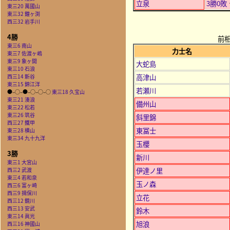
立泉
3勝0敗
東三20 萬國山
東三32 鐘ヶ渕
西三32 岩手川
4勝
前
東三6 南山
力士名
東三7 佐渡ヶ嶋
東三9 象ヶ開
大蛇島
東三10 石浪
高津山
西三14 新谷
東三15 錦江洋
若瀬川
●–○–●–○–○–○
東三18 久宝山
東三21 湊浪
備州山
東三22 松若
東三26 筑谷
斜里錦
西三27 鐵甲
東冨士
東三28 横山
東三34 九十九洋
玉櫻
3勝
新川
東三1 大宮山
伊達ノ里
西三2 武渡
東三4 若和泉
玉ノ森
西三6 富ヶ崎
西三9 揖保川
立花
西三12 鏡川
西三13 安武
鈴木
東三14 眞光
旭浪
西三16 神國山