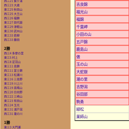
西三21 寳ヶ浦
吉良錦
西三23 大歳
東三25 秋田山
福光山
西三25 大王山
西三26 福錦
福錦
東三27 田代嶽
千葉岬
東三29 津輕山
東三30 武州山
小田の山
東三33 若柳
西三33 藤田
五戸錦
2勝
鹿島山
西三4 多摩の里
俵
東三5 村上
西三8 足羽山
玉の山
東三11 高錦
西三11 富士錦
大蛇嶽
東三13 松瀬川
潮の里
東三16 三高野
東三19 川上川
吉野潟
西三19 高鳴山
西三20 日向野
谷田部
西三22 三崎山
東三23 有田山
駒勇
西三24 玉光
緑松
東三31 浦戸潟
西三31 瀧の川
薬師山
1勝
東三3 大門瀬