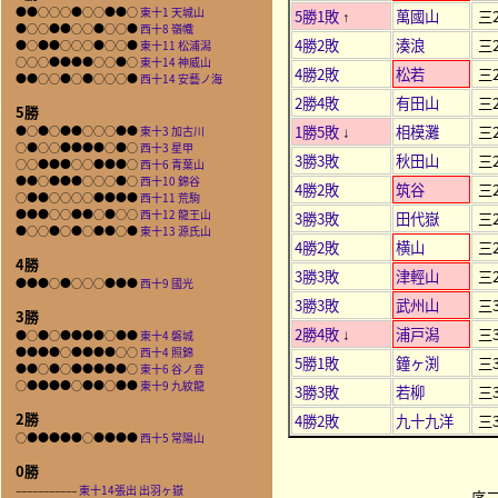
●●○○○●○○●●○
東十1 天城山
5勝1敗
萬國山
三2
↑
●○○●●○○●○○●
西十8 嶺幟
4勝2敗
湊浪
三2
●○●●○○○●○○●
東十11 松浦潟
○○○●●●●○○●○
東十14 神威山
4勝2敗
松若
三2
●●○○●○●○○○●
西十14 安藝ノ海
2勝4敗
有田山
三2
5勝
1勝5敗
相模灘
三2
●○●○●●○○○●●
東十3 加古川
↓
○●○○●●●●○●○
西十3 星甲
3勝3敗
秋田山
三2
○○●●●○○●●●○
西十6 青葉山
●●○●●●○○○●○
西十10 錦谷
4勝2敗
筑谷
三2
○●●○○○○●●●●
西十11 荒駒
●●●○○●●○●○○
西十12 龍王山
3勝3敗
田代嶽
三2
●○○●○●○●●○●
東十13 源氏山
4勝2敗
横山
三2
4勝
3勝3敗
津輕山
三2
●●●○●○○○●●●
西十9 國光
3勝3敗
武州山
三3
3勝
2勝4敗
浦戸潟
三3
↓
●○●○●●●●○●●
東十4 磐城
●●●●○●●●●○○
西十4 照錦
5勝1敗
鐘ヶ渕
三3
●●○●○●●●●●○
東十6 谷ノ音
○●●●●○●●○●●
東十9 九紋龍
3勝3敗
若柳
三3
2勝
4勝2敗
九十九洋
三3
○●●●●●○●●●●
西十5 常陽山
0勝
–––––––––––
東十14張出 出羽ヶ嶽
序