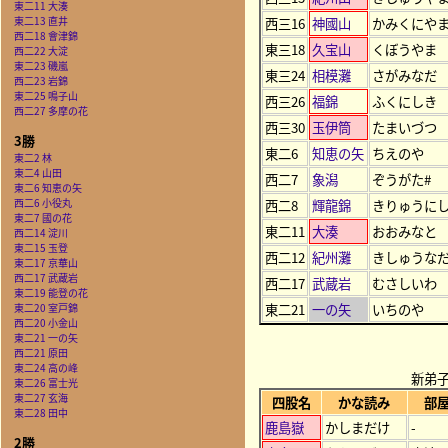
東二11 大湊
東二13 直井
西三16
神國山
かみくにやま
西二18 會津錦
東三18
久宝山
くぼうやま
西二22 大淀
東二23 磯嵐
東三24
相模灘
さがみなだ
西二23 岩錦
東二25 鳴子山
西三26
福錦
ふくにしき
西二27 多摩の花
西三30
玉伊筒
たまいづつ
3勝
東二6
知恵の矢
ちえのや
東二2 林
東二4 山田
西二7
象潟
ぞうがた#
東二6 知恵の矢
西二6 小役丸
西二8
輝龍錦
きりゅうに
東二7 國の花
東二11
大湊
おおみなと
西二14 淀川
東二15 玉登
西二12
紀州灘
きしゅうな
東二17 京華山
西二17 武蔵岩
西二17
武蔵岩
むさしいわ
東二19 能登の花
東二21
一の矢
いちのや
東二20 室戸錦
西二20 小金山
東二21 一の矢
西二21 原田
東二24 高の峰
新弟
東二26 富士光
東二27 玄海
四股名
かな読み
部
東二28 田中
鹿島嶽
かしまだけ
-
2勝