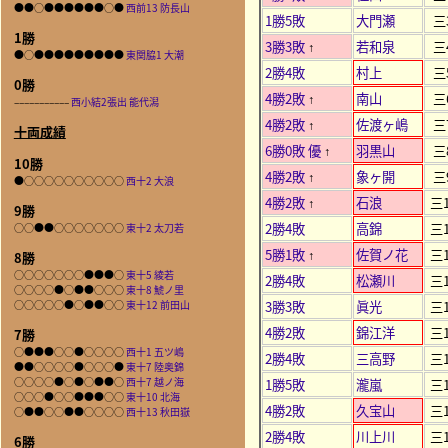
●●○●●●●●●○●
西前13 防長山
1勝5敗
大門瀬
三
1勝
3勝3敗
若和泉
三
↑
●○●●●●●●●●●
東関脇1 大潮
2勝4敗
村上
三
0勝
4勝2敗
南山
三
↑
–––––––––––
西小結2張出 能代潟
4勝2敗
佐渡ヶ嶋
三
↑
十両成績
6勝0敗 優
羽黒山
三
↑
10勝
4勝2敗
象ヶ開
三
↑
●○○○○○○○○○○
西十2 大浪
4勝2敗
石浪
三1
↑
9勝
2勝4敗
高錦
三1
○○●●○○○○○○○
東十2 太刀若
5勝1敗
佐賀ノ花
三1
↑
8勝
○○○○○○○●●●○
東十5 綾若
2勝4敗
松瀬川
三1
○○○○●○●●○○○
東十8 鯱ノ里
3勝3敗
眞光
三1
○○○○○●○●●○○
東十12 前田山
4勝2敗
錦江洋
三1
7勝
○●●●○○●○○○○
西十1 五ツ嶋
2勝4敗
三高野
三1
●●○○○○●○○○●
東十7 陸奥錦
○○○○●○●○●●○
西十7 越ノ海
1勝5敗
瀧嵐
三1
○○○●○○●●●○○
東十10 北海
4勝2敗
久宝山
三1
○●●○○●●○○○○
西十13 秋田嶽
2勝4敗
川上川
三1
6勝