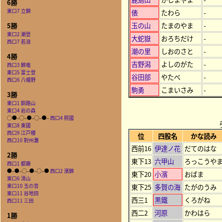
6勝
東口7 立錦
俵
たわら
-
玉の山
たまのやま
-
5勝
東口2 潮登
大蛇嶽
おろちだけ
-
西口7 若浪
潮の里
しおのさと
-
4勝
吉野潟
よしのがた
-
西口3 錦竜
東口5 富士登
谷田部
やたべ
-
西口6 八幡野
駒勇
こまいさみ
-
3勝
東口1 釧路山
東口4 岩の森
○●–○–●–○–●–
西口4 照國
東口8 東國
西口9 江戸櫻
位
四股名
かな読み
西口10 對州灘
西前16
伊達ノ花
だてのはな
2勝
東下13
六甲山
ろっこうや
西口1 都藤
●–●–○–●–○–●
西口2 濱錦
東下20
小濱
おばま
東口6 清山
東口10 玉の音
東下25
多賀の海
たがのうみ
東口11 谷地田
西三1
黒鐵
くろがね
西口11 三田
西二2
河原
かわはら
1勝