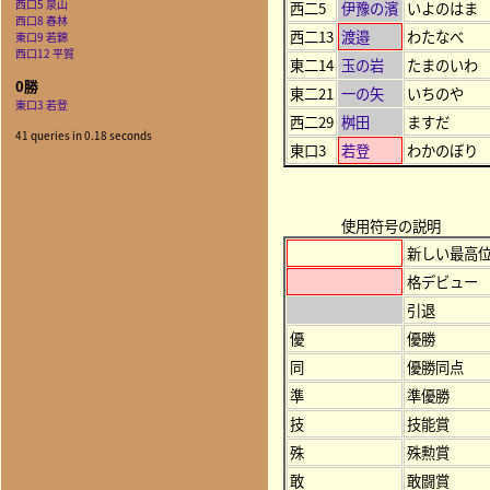
西口5 泉山
西二5
伊豫の濱
いよのはま
西口8 春林
西二13
渡邉
わたなべ
東口9 若錦
西口12 平賀
東二14
玉の岩
たまのいわ
0勝
東二21
一の矢
いちのや
東口3 若登
西二29
桝田
ますだ
41 queries in 0.18 seconds
東口3
若登
わかのぼり
使用符号の説明
新しい最高
格デビュー
引退
優
優勝
同
優勝同点
準
準優勝
技
技能賞
殊
殊勲賞
敢
敢闘賞