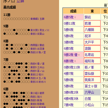
序ノ口
立錦
幕
幕内成績
成績
東
位
11勝
6勝5敗
錦岩
下1
↑
○○○○○○○○○○○
東横綱1 玉錦
0勝11敗
若潮
下2
9勝
5勝6敗
八幡錦
下3
○○○○●○○○○○●
東大関1 男女ノ川
●○○○○●○○○○○
東前3 双葉山
5勝6敗
祝洋
下4
8勝
3勝8敗
大戸平
下5
○●○●○○○○○●○
西関脇1 鏡岩
6勝5敗
浪錦
下6
○●○●○○○●○○○
東前5 出羽湊
○○○○●○●○○○●
西前10 駒ノ里
9勝2敗 優
名寄岩
下7
↑
7勝
8勝3敗
福知海
下8
↑
○○○○○●●●○●○
西前4 瓊ノ浦
0勝0敗11休
栃ノ峯
下9
●○●○○○●○○●○
東前9 土州山
○○○●●●○○○●○
西前9 富ノ山
4勝7敗
雲仙嶽
下1
○○●○●○●○○○●
東前12 桂川
○○●○○○●○○●●
西前14 玉ノ海
5勝6敗
筑紫洋
下1
●○○●○●●○○○○
東前16 射水川
5勝6敗
冨士ヶ嶽
下1
6勝
3勝6敗2休
六甲山
下1
●○○○●●○●●○○
東小結1 綾昇
○●○●●●○□●○○
西前1 旭川
4勝4敗3休
白鷲
下1
○○○○●○●●●○●
西前5 新海
●●○○○●○●○●○
東前8 和歌嶋
7勝4敗
小松山
下1
●○○○●●●●○○○
東前10 筑波嶺