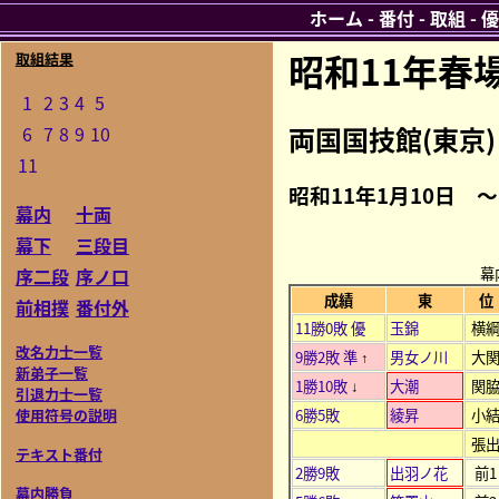
ホーム
-
番付
-
取組
-
優
昭和11年春
取組結果
1
2
3
4
5
両国国技館(東京)
6
7
8
9
10
11
昭和11年1月10日 ～
幕内
十両
幕下
三段目
幕
序二段
序ノ口
成績
東
位
前相撲
番付外
11勝0敗 優
玉錦
横
改名力士一覧
9勝2敗 準
男女ノ川
大
↑
新弟子一覧
1勝10敗
大潮
関
↓
引退力士一覧
6勝5敗
綾昇
小
使用符号の説明
張
テキスト番付
2勝9敗
出羽ノ花
前1
幕内勝負