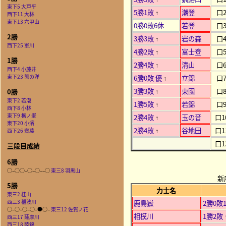
東下5 大戸平
5勝1敗
潮登
口
↑
西下11 大林
東下13 六甲山
0勝0敗6休
若登
口
2勝
3勝3敗
岩の森
口
↑
西下25 軍川
4勝2敗
富士登
口
↑
1勝
2勝4敗
清山
口
↑
西下4 小藤井
東下23 熊の洋
6勝0敗 優
立錦
口
↑
3勝3敗
東國
口
0勝
↑
東下2 若潮
1勝5敗
若錦
口
↑
西下8 小林
東下9 栃ノ峯
2勝4敗
玉の音
口1
↑
東下20 小濱
2勝4敗
谷地田
口1
西下26 齋藤
↑
口1
三段目成績
6勝
○–○○–○–○––○
東三8 羽黒山
新
5勝
力士名
東三2 桂山
西三3 稲波川
鹿島嶽
2勝0敗
○–○–○–○–●○–
東三12 佐賀ノ花
相模川
1勝2敗
西三17 薩摩川
西三18 陸錦