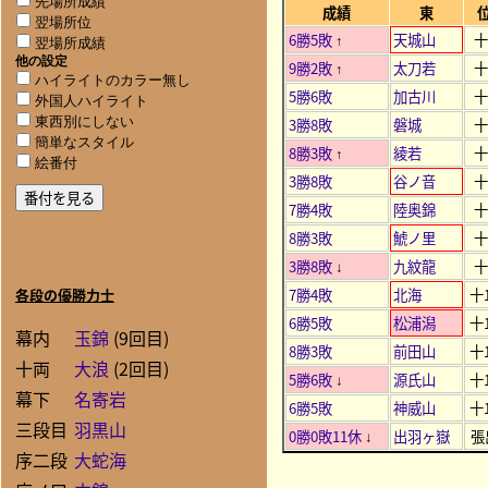
先場所成績
成績
東
翌場所位
6勝5敗
天城山
十
↑
翌場所成績
他の設定
9勝2敗
太刀若
十
↑
ハイライトのカラー無し
5勝6敗
加古川
十
外国人ハイライト
3勝8敗
磐城
十
東西別にしない
簡単なスタイル
8勝3敗
綾若
十
↑
絵番付
3勝8敗
谷ノ音
十
7勝4敗
陸奥錦
十
8勝3敗
鯱ノ里
十
3勝8敗
九紋龍
十
↓
7勝4敗
北海
十
各段の優勝力士
6勝5敗
松浦潟
十
幕内
玉錦
(9回目)
8勝3敗
前田山
十
十両
大浪
(2回目)
5勝6敗
源氏山
十
↓
幕下
名寄岩
6勝5敗
神威山
十
三段目
羽黒山
0勝0敗11休
出羽ヶ嶽
張
↓
序二段
大蛇海