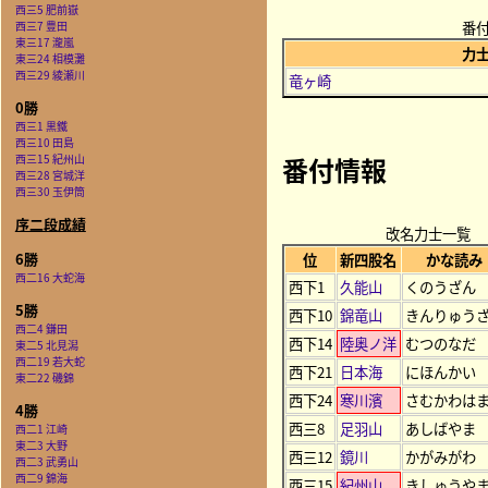
西三5 肥前嶽
番
西三7 豊田
東三17 瀧嵐
力
東三24 相模灘
西三29 綾瀬川
竜ヶ崎
0勝
西三1 黒鐵
西三10 田島
番付情報
西三15 紀州山
西三28 宮城洋
西三30 玉伊筒
序二段成績
改名力士一覧
6勝
位
新四股名
かな読み
西二16 大蛇海
西下1
久能山
くのうざん
5勝
西下10
錦竜山
きんりゅう
西二4 鎌田
西下14
陸奥ノ洋
むつのなだ
東二5 北見潟
西二19 若大蛇
西下21
日本海
にほんかい
東二22 磯錦
西下24
寒川濱
さむかわはま
4勝
西三8
足羽山
あしばやま
西二1 江崎
東二3 大野
西三12
鏡川
かがみがわ
西二3 武勇山
西二9 錦海
西三15
紀州山
きしゅうや