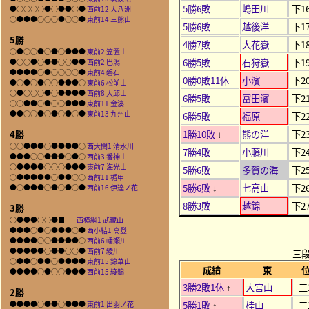
5勝6敗
嶋田川
下1
●○○○○●○●●○●
西前12 大八洲
○●●●○○○●○○●
東前14 三熊山
5勝6敗
越後洋
下1
5勝
4勝7敗
大花嶽
下1
○●○○●○●○●●●
東前2 笠置山
6勝5敗
石狩嶽
下1
●○○●○●●○○●●
西前2 巴潟
●●●●○●○○○○●
東前4 磐石
0勝0敗11休
小濱
下2
●○●○●○○●●●○
東前6 松前山
○●○○○●○●●●●
西前8 大邱山
6勝5敗
冨田濱
下2
○○●●○●○○●●●
東前11 金湊
●●○○●○●○●○●
東前13 九州山
6勝5敗
福原
下2
1勝10敗
熊の洋
下2
4勝
↓
○○●●●○●●●●○
西大関1 清水川
7勝4敗
小藤川
下2
●●●○○●●●○●○
西前3 番神山
○●●●●○○○●●●
東前7 海光山
5勝6敗
多賀の海
下2
○●●●●●○●●○○
西前11 楯甲
5勝6敗
七高山
下2
●○●●●○●○●○●
西前16 伊達ノ花
↓
8勝3敗
越錦
下2
3勝
○●●●○○●■–––
西横綱1 武藏山
●●●○●○●●●○●
西小結1 高登
●●●●○○●●●●○
西前6 幡瀬川
●●●●●○●●○○●
西前7 綾川
三
○●●○●●○●●●●
東前15 錦華山
成績
東
●●●●○●○○●●●
西前15 綾錦
3勝2敗1休
大宮山
三
↑
2勝
5勝1敗
桂山
三
●●●●○●●○●●●
東前1 出羽ノ花
↑