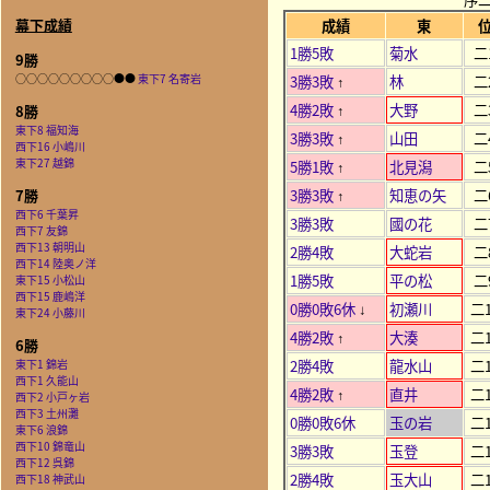
幕下成績
成績
東
1勝5敗
菊水
二
9勝
○○○○○○○○○●●
東下7 名寄岩
3勝3敗
林
二
↑
4勝2敗
大野
二
8勝
↑
東下8 福知海
3勝3敗
山田
二
↑
西下16 小嶋川
東下27 越錦
5勝1敗
北見潟
二
↑
3勝3敗
知恵の矢
二
7勝
↑
西下6 千葉昇
3勝3敗
國の花
二
西下7 友錦
西下13 朝明山
2勝4敗
大蛇岩
二
西下14 陸奥ノ洋
1勝5敗
平の松
二
東下15 小松山
西下15 鹿嶋洋
0勝0敗6休
初瀬川
二1
↓
東下24 小藤川
4勝2敗
大湊
二1
↑
6勝
2勝4敗
龍水山
二1
東下1 錦岩
西下1 久能山
4勝2敗
直井
二1
↑
西下2 小戸ヶ岩
西下3 土州灘
0勝0敗6休
玉の岩
二1
東下6 浪錦
西下10 錦竜山
3勝3敗
玉登
二1
西下12 呉錦
2勝4敗
玉大山
二1
西下18 神武山