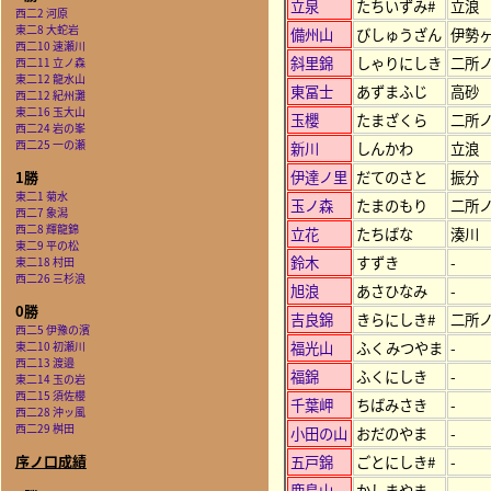
立泉
たちいずみ#
立浪
西二2 河原
東二8 大蛇岩
備州山
びしゅうざん
伊勢
西二10 速瀬川
斜里錦
しゃりにしき
二所
西二11 立ノ森
東二12 龍水山
東冨士
あずまふじ
高砂
西二12 紀州灘
東二16 玉大山
玉櫻
たまざくら
二所
西二24 岩の峯
西二25 一の瀬
新川
しんかわ
立浪
伊達ノ里
だてのさと
振分
1勝
東二1 菊水
玉ノ森
たまのもり
二所
西二7 象潟
西二8 輝龍錦
立花
たちばな
湊川
東二9 平の松
鈴木
すずき
-
東二18 村田
西二26 三杉浪
旭浪
あさひなみ
-
0勝
吉良錦
きらにしき#
二所
西二5 伊豫の濱
福光山
ふくみつやま
-
東二10 初瀬川
西二13 渡邉
福錦
ふくにしき
-
東二14 玉の岩
西二15 須佐櫻
千葉岬
ちばみさき
-
西二28 沖ッ風
西二29 桝田
小田の山
おだのやま
-
序ノ口成績
五戸錦
ごとにしき#
-
鹿島山
かしまやま
-