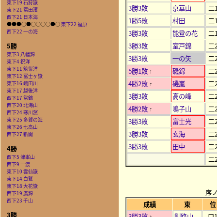
東下19 石狩嶽
3勝3敗
京華山
二1
東下21 冨田濱
西下21 日本海
1勝5敗
村田
二1
●●●○●○○○○●○
東下22 福原
西下22 一の海
3勝3敗
能登の花
二1
3勝3敗
室戸錦
二2
5勝
東下3 八幡錦
3勝3敗
一の矢
二2
東下4 祝洋
東下11 筑紫洋
5勝1敗
磯錦
二2
↑
東下12 冨士ヶ嶽
4勝2敗
磯嵐
二2
東下16 嶋田川
↑
東下17 越後洋
3勝3敗
高の峰
二2
西下17 常錦
西下20 北海山
4勝2敗
鳴子山
二2
↑
西下24 寒川濱
東下25 多賀の海
3勝3敗
富士光
二2
東下26 七高山
3勝3敗
玄海
二2
西下27 新開
3勝3敗
田中
二2
4勝
西下5 津峯山
二2
西下9 一渡
東下10 雲仙嶽
東下14 白鷲
東下18 大花嶽
序
西下19 廣錦
西下23 千山
成績
東
位
3勝
3勝3敗
釧路山
口
↑