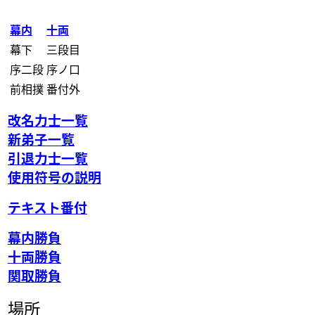
幕内
十両
幕下
三段目
序二段
序ノ口
前相撲
番付外
改名力士一覧
新弟子一覧
引退力士一覧
使用符号の説明
テキスト番付
幕内勝負
十両勝負
関取勝負
場所