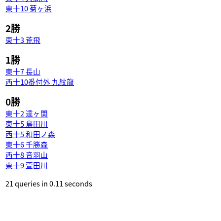
東十10 菊ヶ浜
2勝
東十3 荒飛
1勝
東十7 長山
西十10番付外 九紋龍
0勝
東十2 達ヶ関
東十5 島田川
西十5 和田ノ森
東十6 千勝森
西十8 音羽山
東十9 萱田川
21 queries in 0.11 seconds