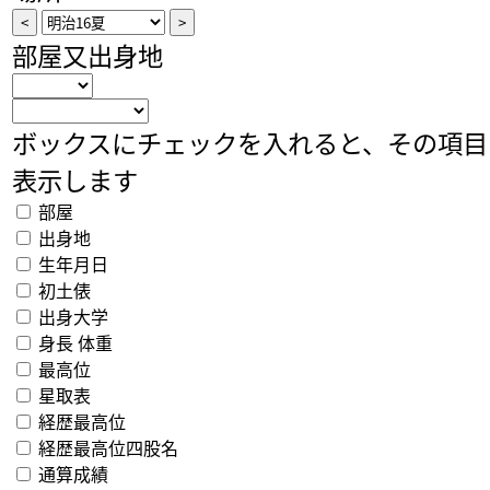
部屋又出身地
ボックスにチェックを入れると、その項目
表示します
部屋
出身地
生年月日
初土俵
出身大学
身長 体重
最高位
星取表
経歴最高位
経歴最高位四股名
通算成績