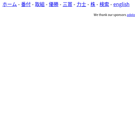
ホーム
-
番付
-
取組
-
優勝
-
三賞
-
力士
-
株
-
検索
-
english
We thank our sponsors
adplo