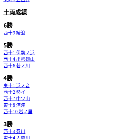
十両成績
6勝
西十9 綾浪
5勝
西十1 伊勢ノ浜
西十4 出釈迦山
西十6 若ノ川
4勝
東十1 浜ノ音
西十2 勢イ
西十7 中ツ山
東十8 浦湊
西十10 岩ノ里
3勝
西十3 忍川
東十4 入間川