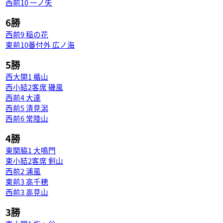
西前10 一ノ矢
6勝
西前9 稲の花
東前10番付外 広ノ海
5勝
西大関1 楯山
西小結2客席 磯風
西前4 大達
西前5 清見潟
西前6 常陸山
4勝
東関脇1 大鳴門
東小結2客席 剣山
西前2 浦風
東前3 高千穂
西前3 高見山
3勝