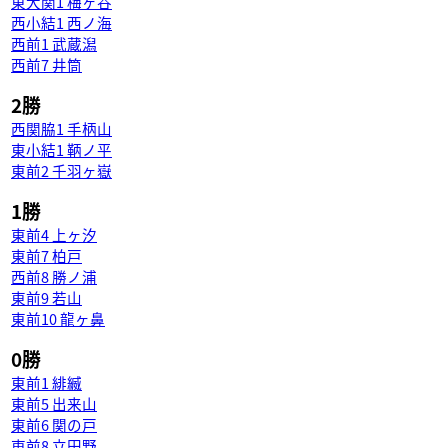
東大関1 梅ヶ谷
西小結1 西ノ海
西前1 武蔵潟
西前7 井筒
2勝
西関脇1 手柄山
東小結1 鞆ノ平
東前2 千羽ヶ嶽
1勝
東前4 上ヶ汐
東前7 柏戸
西前8 勝ノ浦
東前9 若山
東前10 龍ヶ鼻
0勝
東前1 緋縅
東前5 出来山
東前6 関の戸
東前8 立田野