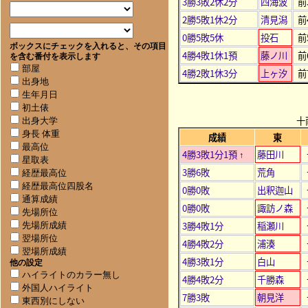
3勝3敗2休2分
四海波
前
2勝5敗1休2分
清見潟
前
0勝5敗5休
投石
前
ボックスにチェックを入れると、その項目
4勝4敗1休1預
藤ノ川
前
を含む番付を表示します
部屋
4勝2敗1休3分
上ヶ汐
前
出身地
生年月日
初土俵
十
出身大学
身長 体重
成績
東
最高位
4勝3敗1分1預
藤田川
↑
星取表
3勝6敗
荒角
経歴最高位
経歴最高位四股名
0勝0敗
出釈迦山
通算成績
0勝0敗
諏訪ノ森
先場所位
3勝4敗1分
稲瀬川
先場所成績
翌場所位
4勝4敗2分
浦湊
翌場所成績
4勝3敗1分
白山
他の設定
ハイライトのカラー無し
4勝4敗2分
千勝森
外国人ハイライト
7勝3敗
朝見洋
東西別にしない