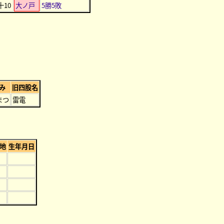
十10
大ノ戸
5勝5敗
み
旧四股名
まつ
雷電
地
生年月日