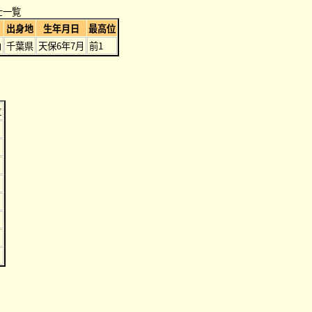
士一覧
出身地
生年月日
最高位
山
千葉県
天保6年7月
前1
位