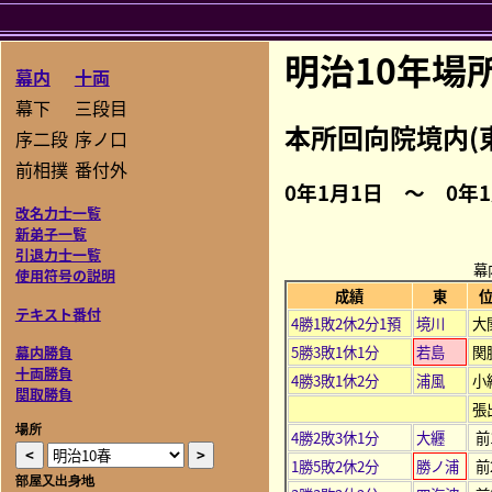
明治10年場
幕内
十両
幕下
三段目
本所回向院境内(
序二段
序ノ口
前相撲
番付外
0年1月1日 ～ 0年
改名力士一覧
新弟子一覧
引退力士一覧
幕
使用符号の説明
成績
東
テキスト番付
4勝1敗2休2分1預
境川
大
5勝3敗1休1分
若島
関
幕内勝負
十両勝負
4勝3敗1休2分
浦風
小
関取勝負
張
場所
4勝2敗3休1分
大纒
前
1勝5敗2休2分
勝ノ浦
前
部屋又出身地