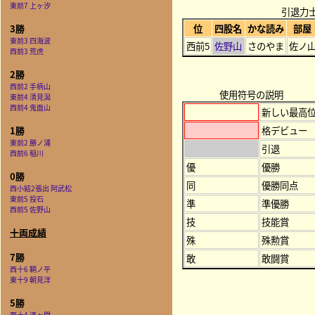
東前7 上ヶ汐
引退力
位
四股名
かな読み
部屋
3勝
東前3 四海波
西前5
佐野山
さのやま
佐ノ
西前3 荒虎
2勝
西前2 手柄山
使用符号の説明
東前4 清見潟
西前4 鬼面山
新しい最高
格デビュー
1勝
東前2 勝ノ浦
引退
西前6 稲川
優
優勝
0勝
同
優勝同点
西小結2張出 阿武松
東前5 投石
準
準優勝
西前5 佐野山
技
技能賞
十両成績
殊
殊勲賞
7勝
敢
敢闘賞
西十6 鞆ノ平
東十9 朝見洋
5勝
西十4 達ヶ関