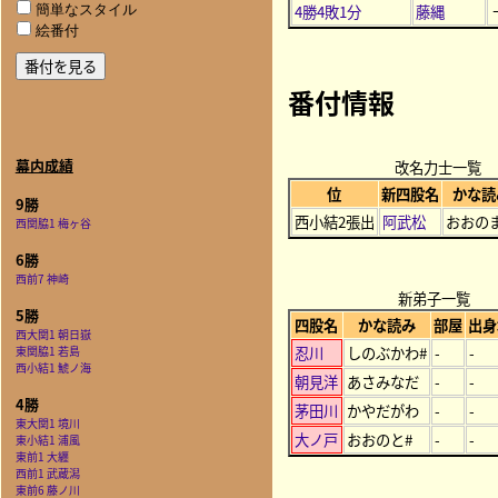
4勝4敗1分
藤縄
簡単なスタイル
絵番付
番付情報
幕内成績
改名力士一覧
位
新四股名
かな読
9勝
西小結2張出
阿武松
おおの
西関脇1 梅ヶ谷
6勝
西前7 神崎
新弟子一覧
5勝
四股名
かな読み
部屋
出身
西大関1 朝日嶽
忍川
しのぶかわ#
-
-
東関脇1 若島
西小結1 鯱ノ海
朝見洋
あさみなだ
-
-
4勝
茅田川
かやだがわ
-
-
東大関1 境川
大ノ戸
おおのと#
-
-
東小結1 浦風
東前1 大纒
西前1 武蔵潟
東前6 藤ノ川