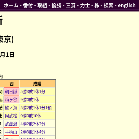
ホーム
-
番付
-
取組
-
優勝
-
三賞
-
力士
-
株
-
検索
-
english
所
東京)
1月1日
内
位
西
成績
関
朝日嶽
5勝3敗1休1分
脇
梅ヶ谷
9勝0敗1休
結
鯱ノ海
5勝2敗1休1分1預
出
阿武松
0勝0敗10休
1
武蔵潟
4勝2敗2休2分
2
手柄山
2勝3敗1休4分