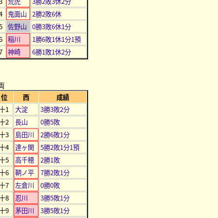
3
荒虎
3勝2敗3休2分
4
鬼面山
2勝2敗6休
5
佐野山
0勝3敗6休1分
6
稲川
1勝6敗1休1分1預
7
神崎
6勝1敗1休2分
両
位
西
成績
十1
大淀
3勝3敗2分
十2
長山
0勝5敗
十3
島田川
2勝6敗1分
十4
達ヶ関
5勝2敗1分1預
十5
高千穂
2勝1敗
十6
鞆ノ平
7勝2敗1分
十7
左倉川
0勝0敗
十8
忍川
3勝5敗1分
十9
茅田川
3勝5敗1分