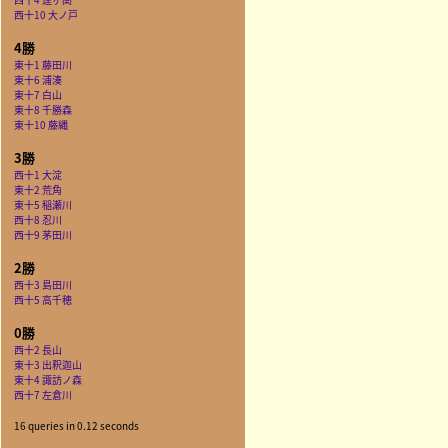
西十10 大ノ戸
4勝
東十1 藤田川
東十6 浦湊
東十7 白山
東十8 千勝森
東十10 藤縄
3勝
西十1 大淀
東十2 荒角
東十5 稲瀬川
西十8 忍川
西十9 茅田川
2勝
西十3 島田川
西十5 高千穂
0勝
西十2 長山
東十3 出釈迦山
東十4 諏訪ノ森
西十7 左倉川
16 queries in 0.12 seconds