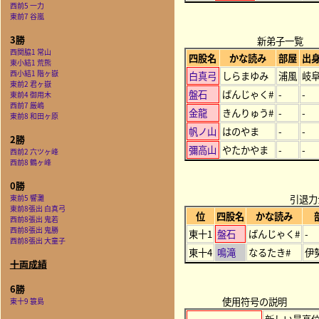
西前5 一力
東前7 谷嵐
3勝
新弟子一覧
西関脇1 常山
四股名
かな読み
部屋
出
東小結1 荒熊
西小結1 階ヶ嶽
白真弓
しらまゆみ
浦風
岐
東前2 君ヶ嶽
盤石
ばんじゃく#
-
-
東前4 御用木
西前7 厳嶋
金龍
きんりゅう#
-
-
東前8 和田ヶ原
帆ノ山
はのやま
-
-
2勝
彌高山
やたかやま
-
-
西前2 六ツヶ峰
西前8 鶴ヶ峰
0勝
引退力
東前5 響灘
東前8張出 白真弓
位
四股名
かな読み
西前8張出 鬼若
西前8張出 鬼勝
東十1
盤石
ばんじゃく#
-
西前8張出 大童子
東十4
鳴滝
なるたき#
伊
十両成績
6勝
使用符号の説明
東十9 簑島