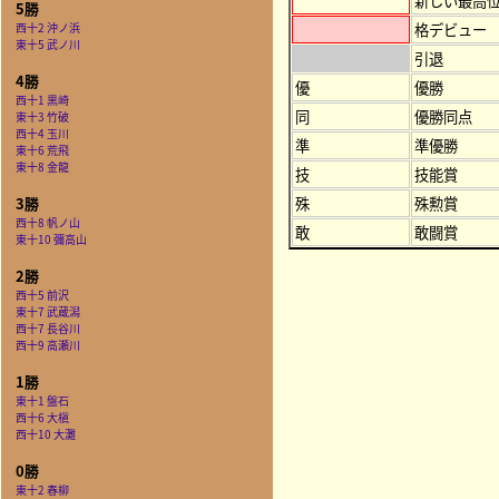
新しい最高
5勝
格デビュー
西十2 沖ノ浜
東十5 武ノ川
引退
4勝
優
優勝
西十1 黒崎
同
優勝同点
東十3 竹破
西十4 玉川
準
準優勝
東十6 荒飛
東十8 金龍
技
技能賞
殊
殊勲賞
3勝
西十8 帆ノ山
敢
敢闘賞
東十10 彌高山
2勝
西十5 前沢
東十7 武蔵潟
西十7 長谷川
西十9 高瀬川
1勝
東十1 盤石
西十6 大槇
西十10 大灘
0勝
東十2 春柳