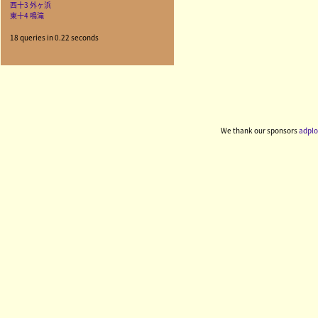
西十3 外ヶ浜
東十4 鳴滝
18 queries in 0.22 seconds
We thank our sponsors
adplo