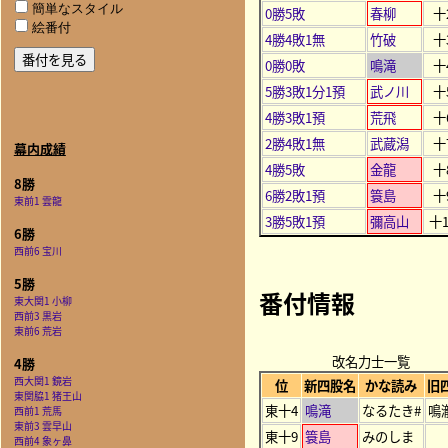
簡単なスタイル
0勝5敗
春柳
十
絵番付
4勝4敗1無
竹破
十
0勝0敗
鳴滝
十
5勝3敗1分1預
武ノ川
十
4勝3敗1預
荒飛
十
2勝4敗1無
武蔵潟
十
幕内成績
4勝5敗
金龍
十
8勝
6勝2敗1預
簑島
十
東前1 雲龍
3勝5敗1預
彌高山
十1
6勝
西前6 宝川
5勝
番付情報
東大関1 小柳
西前3 黒岩
東前6 荒岩
改名力士一覧
4勝
西大関1 鏡岩
位
新四股名
かな読み
旧
東関脇1 猪王山
東十4
鳴滝
なるたき#
鳴
西前1 荒馬
東前3 雲早山
東十9
簑島
みのしま
西前4 象ヶ鼻