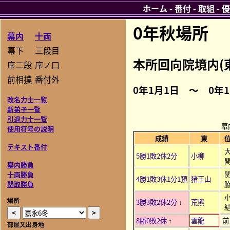
ホーム
-
番付
-
取組
-
優
0年秋場所
幕内
十両
幕下
三段目
本所回向院境内(
序二段
序ノ口
前相撲
番付外
0年1月1日 ～ 0年
改名力士一覧
新弟子一覧
引退力士一覧
幕
使用符号の説明
成績
東
テキスト番付
5勝1敗2休2分
小柳
幕内勝負
十両勝負
4勝1敗3休1分1預
猪王山
関取勝負
3勝3敗2休2分
荒熊
場所
↓
8勝0敗2休
雲龍
前
↑
部屋又出身地