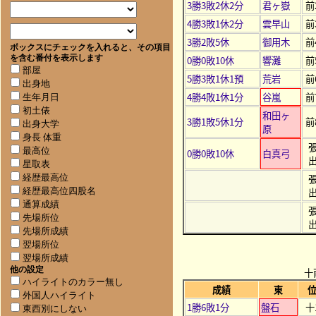
3勝3敗2休2分
君ヶ嶽
前
4勝3敗1休2分
雲早山
前
3勝2敗5休
御用木
前
ボックスにチェックを入れると、その項目
0勝0敗10休
響灘
前
を含む番付を表示します
部屋
5勝3敗1休1預
荒岩
前
出身地
4勝4敗1休1分
谷嵐
前
生年月日
初土俵
和田ヶ
3勝1敗5休1分
前
出身大学
原
身長 体重
最高位
0勝0敗10休
白真弓
星取表
経歴最高位
経歴最高位四股名
通算成績
先場所位
先場所成績
翌場所位
翌場所成績
他の設定
十
ハイライトのカラー無し
成績
東
外国人ハイライト
1勝6敗1分
盤石
十
東西別にしない