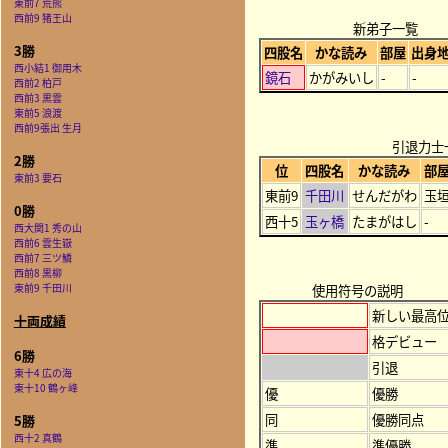
東前7 荒熊
西前9 猪王山
新弟子一覧
3勝
四股名
かな読み
部屋
出身
西小結1 御用木
鏡石
かがみいし
-
-
西前2 柏戸
西前3 黒雲
東前5 浪渡
西前9張出 生月
引退力士
2勝
位
四股名
かな読み
部
東前3 要石
東前9
千田川
せんだがわ
玉
0勝
西十5
玉ヶ橋
たまがはし
-
西大関1 秀の山
西前6 雲生嶽
西前7 三ツ鱗
西前8 黒柳
東前9 千田川
使用符号の説明
新しい最高
十両成績
格デビュー
6勝
引退
東十4 広の海
東十10 鶴ヶ峰
優
優勝
同
優勝同点
5勝
西十2 真鶴
準
準優勝