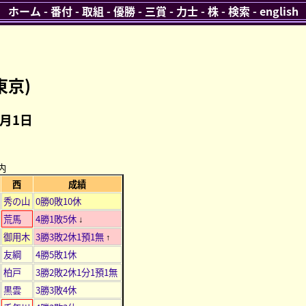
ホーム
-
番付
-
取組
-
優勝
-
三賞
-
力士
-
株
-
検索
-
english
東京)
1月1日
内
西
成績
秀の山
0勝0敗10休
荒馬
4勝1敗5休
↓
御用木
3勝3敗2休1預1無
↑
友綱
4勝5敗1休
柏戸
3勝2敗2休1分1預1無
黒雲
3勝3敗4休