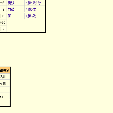
十8
縄張
4勝4敗1分
十9
竹破
4勝5敗
十10
錦
1勝6敗
十30
十30
四股名
名川
ヶ関
石