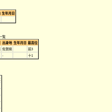
地
生年月日
一覧
屋
出身地
生年月日
最高位
垣
佐賀県
前3
-
十1
位