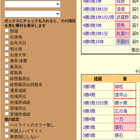
4勝5敗1休
桂野
前4
3勝5敗1休1分
浪渡
前5
4勝2敗1休1分2預
武蔵野
前6
ボックスにチェックを入れると、その項目
4勝3敗3休
荒熊
前7
を含む番付を表示します
部屋
6勝1敗2休1分
紅葉川
前8
出身地
0勝0敗10休
千田川
前9
生年月日
張出
初土俵
出身大学
身長 体重
最高位
十
星取表
成績
東
経歴最高位
経歴最高位四股名
3勝5敗
緑松
通算成績
3勝4敗
雲早山
先場所位
3勝1敗1分2預
鶴ヶ関
先場所成績
翌場所位
6勝3敗
広の海
翌場所成績
5勝4敗
一力
他の設定
ハイライトのカラー無し
2勝5敗
鏡石
外国人ハイライト
5勝5敗
鰐石
東西別にしない