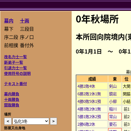
0年秋場所
幕内
十両
幕下
三段目
本所回向院境内(
序二段
序ノ口
前相撲
番付外
0年1月1日 ～ 0年
改名力士一覧
新弟子一覧
引退力士一覧
幕
使用符号の説明
成績
東
位
テキスト番付
4勝2敗4休
剣山
大関
6勝2敗1休1無
鏡岩
関脇
幕内勝負
十両勝負
4勝0敗5休1預
小柳
小結
関取勝負
4勝3敗2休1無
稲川
前1
場所
5勝1敗2休2預
常山
前2
2勝6敗2休
要石
前3
部屋又出身地