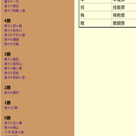
東十5 一力
東十7 鰐石
技
技能賞
西十7 和歌ノ浦
殊
殊勲賞
4勝
敢
敢闘賞
西十1 君ヶ嶽
西十4 岩木川
東十8 千代ヶ嶽
西十8 縄張
西十9 竹破
3勝
東十1 緑松
東十2 雲早山
東十3 鶴ヶ関
西十3 荒岩
東十9 和田ヶ原
2勝
東十6 鏡石
1勝
西十10 錦
0勝
西十5 玉ヶ橋
西十6 桐山
十30 佐渡ヶ嶽