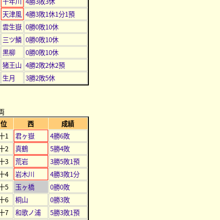
千年川
4勝3敗3休
天津風
4勝3敗1休1分1預
雲生嶽
0勝0敗10休
三ツ鱗
0勝0敗10休
黒柳
0勝0敗10休
猪王山
4勝2敗2休2預
生月
3勝2敗5休
両
位
西
成績
十1
君ヶ嶽
4勝6敗
十2
真鶴
5勝4敗
十3
荒岩
3勝5敗1預
十4
岩木川
4勝3敗1分
十5
玉ヶ橋
0勝0敗
十6
桐山
0勝3敗
十7
和歌ノ浦
5勝3敗1預