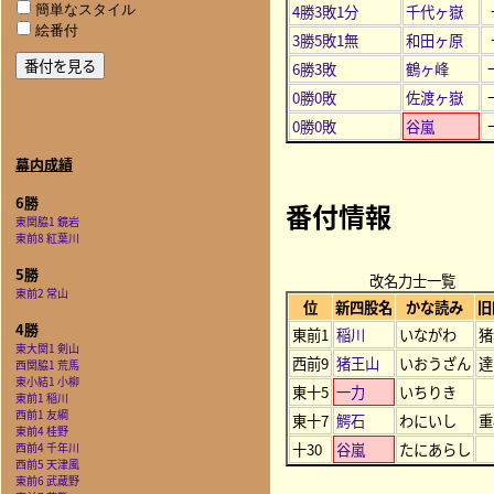
4勝3敗1分
千代ヶ嶽
簡単なスタイル
絵番付
3勝5敗1無
和田ヶ原
6勝3敗
鶴ヶ峰
0勝0敗
佐渡ヶ嶽
0勝0敗
谷嵐
幕内成績
6勝
番付情報
東関脇1 鏡岩
東前8 紅葉川
5勝
改名力士一覧
東前2 常山
位
新四股名
かな読み
旧
4勝
東前1
稲川
いながわ
猪
東大関1 剣山
西前9
猪王山
いおうざん
達
西関脇1 荒馬
東小結1 小柳
東十5
一力
いちりき
東前1 稲川
西前1 友綱
東十7
鰐石
わにいし
重
東前4 桂野
十30
谷嵐
たにあらし
西前4 千年川
西前5 天津風
東前6 武蔵野