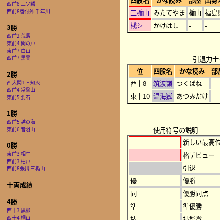
四股名
かな読み
部屋
出身
西前8 三ツ鱗
西前8番付外 千年川
三楯山
みたてやま
楯山
福島
桟シ
かけはし
-
-
3勝
西前2 荒馬
東前4 関の戸
東前7 白山
西前7 黒雲
引退力士
位
四股名
かな読み
部
2勝
西十8
筑波嶺
つくばね
-
西大関1 不知火
西前4 常盤山
東十10
温海嶽
あつみだけ
-
東前5 要石
1勝
西前5 越の海
使用符号の説明
東前6 音羽山
新しい最高
0勝
東前3 相生
格デビュー
西前3 柏戸
引退
西前8張出 三楯山
優
優勝
十両成績
同
優勝同点
4勝
準
準優勝
西十3 黒柳
西十4 桐山
技
技能賞