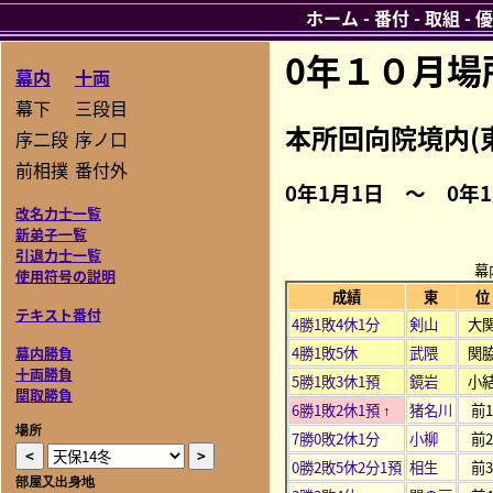
ホーム
-
番付
-
取組
-
優
0年１０月場
幕内
十両
幕下
三段目
本所回向院境内(
序二段
序ノ口
前相撲
番付外
0年1月1日 ～ 0年
改名力士一覧
新弟子一覧
引退力士一覧
幕
使用符号の説明
成績
東
位
テキスト番付
4勝1敗4休1分
剣山
大
4勝1敗5休
武隈
関
幕内勝負
十両勝負
5勝1敗3休1預
鏡岩
小
関取勝負
6勝1敗2休1預
猪名川
前
↑
場所
7勝0敗2休1分
小柳
前
0勝2敗5休2分1預
相生
前
部屋又出身地