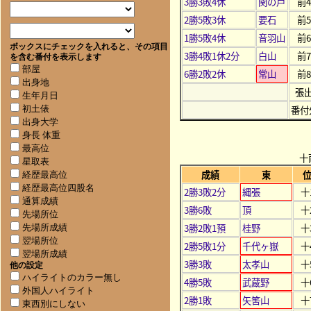
3勝3敗4休
関の戸
前
2勝5敗3休
要石
前
1勝5敗4休
音羽山
前
ボックスにチェックを入れると、その項目
3勝4敗1休2分
白山
前
を含む番付を表示します
部屋
6勝2敗2休
常山
前
出身地
張
生年月日
番付
初土俵
出身大学
身長 体重
最高位
十
星取表
成績
東
経歴最高位
経歴最高位四股名
2勝3敗2分
縄張
十
通算成績
3勝6敗
頂
十
先場所位
3勝2敗1預
桂野
十
先場所成績
翌場所位
2勝5敗1分
千代ヶ嶽
十
翌場所成績
3勝3敗
太孝山
十
他の設定
ハイライトのカラー無し
4勝5敗
武蔵野
十
外国人ハイライト
2勝1敗
矢筈山
十
東西別にしない