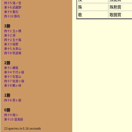
西十5 滝ノ音
殊
殊勲賞
東十6 武蔵野
東十9 重石
敢
敢闘賞
西十10 鉄石
3勝
西十1 玉ヶ橋
東十2 頂
西十2 五十嵐
東十3 桂野
東十5 太孝山
西十8 筑波嶺
2勝
東十1 縄張
東十4 千代ヶ嶽
東十7 矢筈山
西十7 佐渡ヶ嶽
東十8 鶴ヶ峰
1勝
西十6 君ヶ嶽
0勝
西十9 桟シ
東十10 温海嶽
23 queries in 0.16 seconds