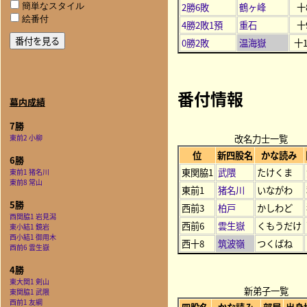
2勝6敗
鶴ヶ峰
十
簡単なスタイル
絵番付
4勝2敗1預
重石
十
0勝2敗
温海嶽
十1
番付情報
幕内成績
7勝
改名力士一覧
東前2 小柳
位
新四股名
かな読み
6勝
東関脇1
武隈
たけくま
東前1 猪名川
東前8 常山
東前1
猪名川
いながわ
5勝
西前3
柏戸
かしわど
西関脇1 岩見潟
西前6
雲生嶽
くもうだけ
東小結1 鏡岩
西小結1 御用木
西十8
筑波嶺
つくばね
西前6 雲生嶽
4勝
東大関1 剣山
新弟子一覧
東関脇1 武隈
西前1 友綱