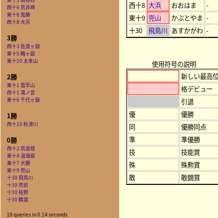
西十8
大浜
おおはま
-
西十6 荒井崎
東十8 鬼勝
東十9
兜山
かぶとやま
-
西十8 大浜
十30
飛鳥川
あすかがわ
-
3勝
西十3 佐渡ヶ嶽
東十5 鶴ヶ嶽
東十10 太孝山
使用符号の説明
新しい最高
2勝
東十1 雲早山
格デビュー
西十1 滝ノ音
東十6 千代ヶ嶽
引退
優
優勝
1勝
西十10 秋津川
同
優勝同点
準
準優勝
0勝
西十2 筑波根
技
技能賞
東十4 温海嶽
東十7 大勝
殊
殊勲賞
東十9 兜山
敢
敢闘賞
十30 飛鳥川
十30 荒岩
十30 桂野
十30 鶴渡
18 queries in 0.14 seconds