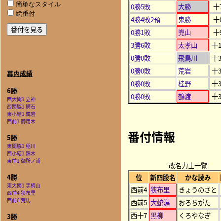
簡単なスタイル
0勝5敗
大勝
十
絵番付
4勝4敗2預
鬼勝
十
0勝1敗
兜山
十
3勝6敗
太孝山
十1
0勝0敗
飛鳥川
十3
0勝0敗
荒岩
十3
幕内成績
0勝0敗
桂野
十3
6勝
0勝0敗
鶴渡
十3
西大関1 立神
西関脇1 鰐石
東小結1 鏡岩
西前1 御用木
番付情報
5勝
東関脇1 稲川
西小結1 錦木
東前1 御所ノ浦
改名力士一覧
4勝
位
新四股名
かな読み
東大関1 手柄山
西前4
狭布里
きょうのさと
西前4 狭布里
西前6 荒馬
西前5
大蛇潟
おろちがた
西十7
黒柳
くろやなぎ
3勝