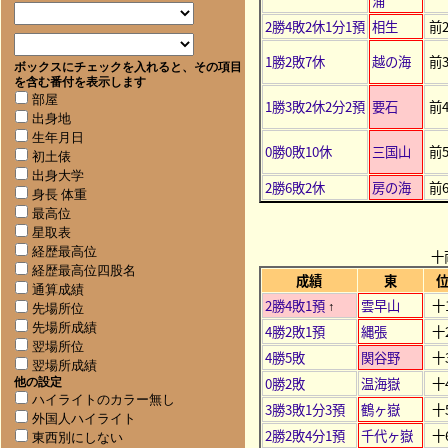
浦
2勝4敗2休1分1預
相生
前
1勝2敗7休
越の海
前
ボックスにチェックを入れると、その項目
を含む番付を表示します
部屋
1勝3敗2休2分2預
要石
前
出身地
生年月日
0勝0敗10休
三国山
前
初土俵
出身大学
2勝6敗2休
房の海
前
身長 体重
最高位
星取表
経歴最高位
十
経歴最高位四股名
成績
東
通算成績
2勝4敗1預
雲早山
十
↑
先場所位
先場所成績
4勝2敗1預
縄張
十
翌場所位
4勝5敗
関谷野
十
翌場所成績
0勝2敗
温海嶽
十
他の設定
ハイライトのカラー無し
3勝3敗1分3預
鶴ヶ嶽
十
外国人ハイライト
2勝2敗4分1預
千代ヶ嶽
十
東西別にしない