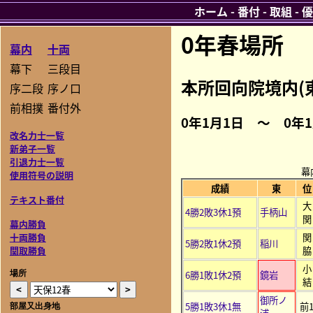
ホーム
-
番付
-
取組
-
優
0年春場所
幕内
十両
幕下
三段目
本所回向院境内(
序二段
序ノ口
前相撲
番付外
0年1月1日 ～ 0年
改名力士一覧
新弟子一覧
引退力士一覧
幕
使用符号の説明
成績
東
位
テキスト番付
大
4勝2敗3休1預
手柄山
関
幕内勝負
関
十両勝負
5勝2敗1休2預
稲川
脇
関取勝負
小
6勝1敗1休2預
鏡岩
場所
結
御所ノ
5勝1敗3休1無
前
部屋又出身地