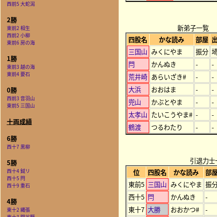
西前5 大蛇潟
2勝
新弟子一覧
東前2 相生
西前2 小柳
四股名
かな読み
部屋
東前6 房の海
三国山
みくにやま
振分
1勝
閂
かんぬき
-
-
東前3 越の海
東前4 要石
荒井崎
あらいざき#
-
-
大浜
おおはま
-
-
0勝
西前3 音羽山
兜山
かぶとやま
-
-
東前5 三国山
太孝山
たいこうやま#
-
-
十両成績
鶴渡
つるわたり
-
-
6勝
西十7 黒柳
引退力士
5勝
西十4 鉞リ
位
四股名
かな読み
部
西十5 閂
東前5
三国山
みくにやま
振
西十9 重石
西十5
閂
かんぬき
-
4勝
東十7
大勝
おおかつ#
-
東十2 縄張
東十3 関谷野