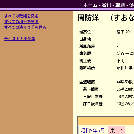
ホーム
-
番付
-
取組
-
優
周防洋 （すお
すべての取組を見る
すべての相手を見る
すべての決まり手を見る
最高位
幕下 20
テキスト力士情報
出身地
-
所属部屋
-
改名歴
新谷 → 
初土俵
不明
最終場所
昭和15年
生涯戦歴
44勝50敗
幕下戦歴
16勝28敗
三段目戦歴
18勝20敗
序二段戦歴
10勝2敗／
昭和9年5月
東二7