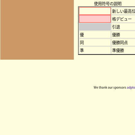
使用符号の説明
新しい最高
格デビュー
引退
優
優勝
同
優勝同点
準
準優勝
We thank our sponsors
adplo