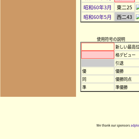
昭和60年3月
東二25
昭和60年5月
西二43
使用符号の説明
新しい最高
格デビュー
引退
優
優勝
同
優勝同点
準
準優勝
We thank our sponsors
adplo