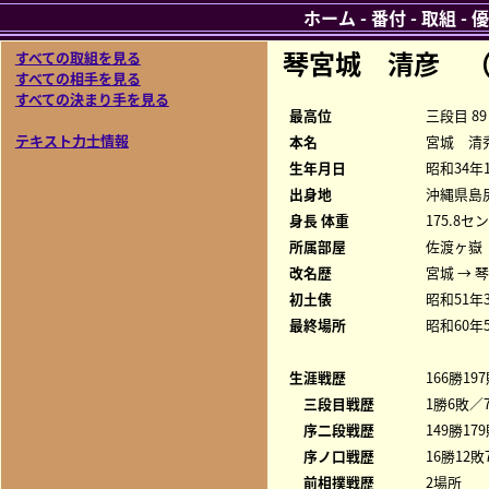
ホーム
-
番付
-
取組
-
優
琴宮城 清彦 （
すべての取組を見る
すべての相手を見る
すべての決まり手を見る
最高位
三段目 89
テキスト力士情報
本名
宮城 清
生年月日
昭和34年
出身地
沖縄県島
身長 体重
175.8セ
所属部屋
佐渡ヶ嶽
改名歴
宮城 → 
初土俵
昭和51年
最終場所
昭和60年
生涯戦歴
166勝19
三段目戦歴
1勝6敗／7
序二段戦歴
149勝17
序ノ口戦歴
16勝12敗
前相撲戦歴
2場所