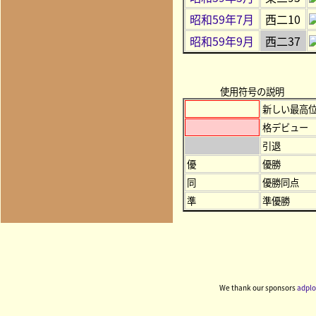
昭和59年7月
西二10
昭和59年9月
西二37
使用符号の説明
新しい最高
格デビュー
引退
優
優勝
同
優勝同点
準
準優勝
We thank our sponsors
adplo