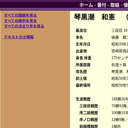
ホーム
-
番付
-
取組
-
優
琴黒潮 和憲 
すべての取組を見る
すべての相手を見る
すべての決まり手を見る
最高位
三段目 18
テキスト力士情報
本名
後藤 健
生年月日
昭和35年
出身地
宮崎県西
身長 体重
175センチ
所属部屋
佐渡ヶ嶽
改名歴
琴黒潮 
初土俵
昭和50年
最終場所
昭和59年
生涯戦歴
188勝20
三段目戦歴
76勝92敗
序二段戦歴
100勝10
序ノ口戦歴
12勝9敗／
前相撲戦歴
1場所