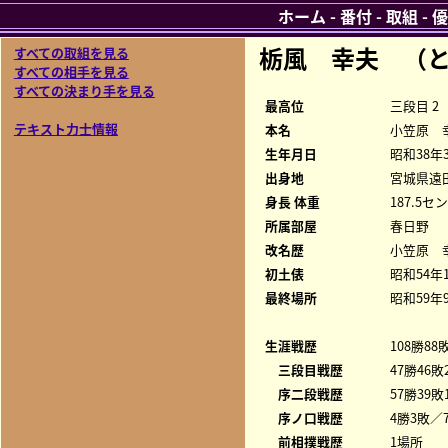
ホーム
-
番付
-
取組
-
優
栃風 幸夫 （と
すべての取組を見る
すべての相手を見る
すべての決まり手を見る
最高位
三段目 2
テキスト力士情報
本名
小笠原 
生年月日
昭和38年
出身地
宮城県遠
身長 体重
187.5セ
所属部屋
春日野
改名歴
小笠原 幸
初土俵
昭和54年
最終場所
昭和59年
生涯戦歴
108勝88
三段目戦歴
47勝46敗
序二段戦歴
57勝39敗
序ノ口戦歴
4勝3敗／7
前相撲戦歴
1場所