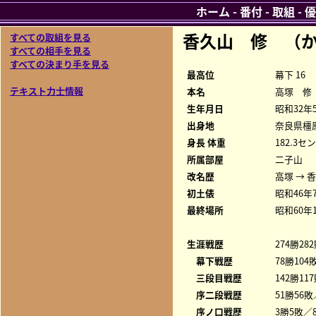
ホーム
-
番付
-
取組
-
優
香久山 修 （か
すべての取組を見る
すべての相手を見る
すべての決まり手を見る
最高位
幕下 16
テキスト力士情報
本名
高塚 修
生年月日
昭和32年
出身地
奈良県橿
身長 体重
182.3セ
所属部屋
二子山
改名歴
高塚 → 
初土俵
昭和46年
最終場所
昭和60年
生涯戦歴
274勝28
幕下戦歴
78勝104
三段目戦歴
142勝11
序二段戦歴
51勝56敗
序ノ口戦歴
3勝5敗／8