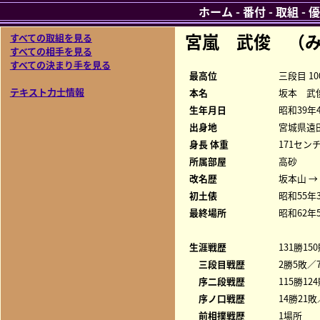
ホーム
-
番付
-
取組
-
優
宮嵐 武俊 （み
すべての取組を見る
すべての相手を見る
すべての決まり手を見る
最高位
三段目 10
テキスト力士情報
本名
坂本 武
生年月日
昭和39年
出身地
宮城県遠
身長 体重
171センチ
所属部屋
高砂
改名歴
坂本山 →
初土俵
昭和55年
最終場所
昭和62年
生涯戦歴
131勝15
三段目戦歴
2勝5敗／7
序二段戦歴
115勝12
序ノ口戦歴
14勝21敗
前相撲戦歴
1場所