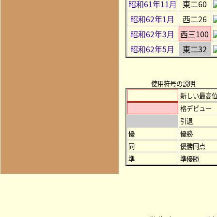
昭和61年11月
東二60
昭和62年1月
西二26
昭和62年3月
西三100
昭和62年5月
東二32
使用符号の説明
新しい最高
格デビュー
引退
優
優勝
同
優勝同点
準
準優勝