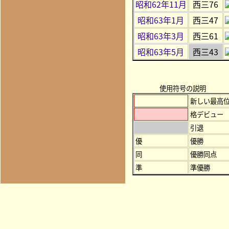
昭和62年11月
西三76
昭和63年1月
西三47
昭和63年3月
西三61
昭和63年5月
西三43
使用符号の説明
新しい最高
格デビュー
引退
優
優勝
同
優勝同点
準
準優勝