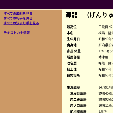
源龍 （げんり
すべての取組を見る
すべての相手を見る
すべての決まり手を見る
最高位
三段目 42
テキスト力士情報
本名
福嶋 隆
生年月日
昭和40年
出身地
新潟県新
身長 体重
174.3セ
所属部屋
時津風
改名歴
福嶋 隆治
初土俵
昭和56年
最終場所
昭和63年
生涯戦歴
147勝14
三段目戦歴
39勝45敗
序二段戦歴
98勝93敗
序ノ口戦歴
10勝11敗
前相撲戦歴
1場所