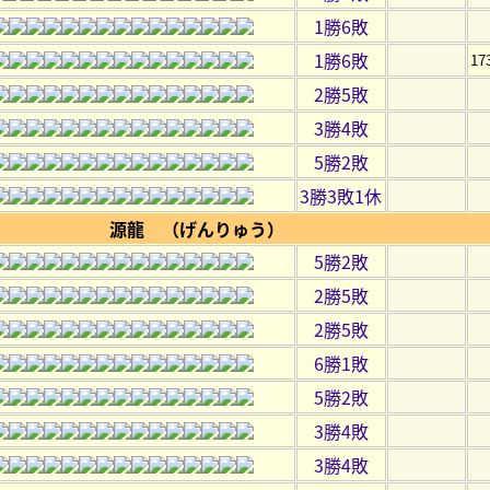
1勝6敗
1勝6敗
17
2勝5敗
3勝4敗
5勝2敗
3勝3敗1休
源龍 （げんりゅう）
5勝2敗
2勝5敗
2勝5敗
6勝1敗
5勝2敗
3勝4敗
3勝4敗