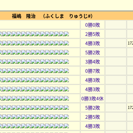
福嶋 隆治 （ふくしま りゅうじ#）
0勝0敗
2勝5敗
4勝3敗
1
5勝2敗
3勝4敗
0勝7敗
4勝3敗
4勝3敗
0勝3敗4休
5勝2敗
1
2勝5敗
4勝3敗