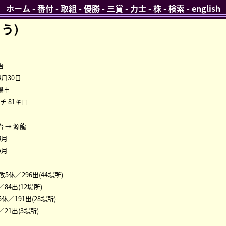
ホーム
-
番付
-
取組
-
優勝
-
三賞
-
力士
-
株
-
検索
-
english
ゅう）
治
4月30日
潟市
ンチ 81キロ
 → 源龍
3月
5月
9敗5休／296出(44場所)
／84出(12場所)
5休／191出(28場所)
／21出(3場所)