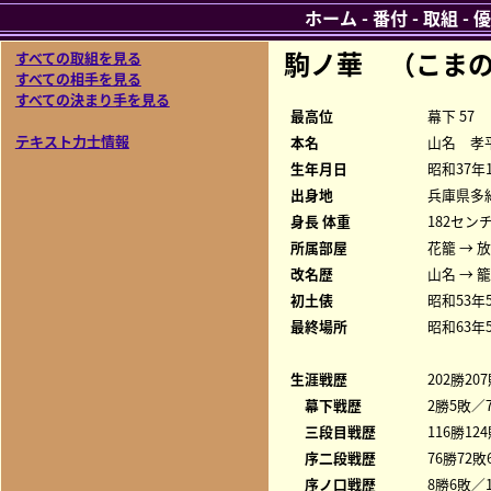
ホーム
-
番付
-
取組
-
優
駒ノ華 （こま
すべての取組を見る
すべての相手を見る
すべての決まり手を見る
最高位
幕下 57
テキスト力士情報
本名
山名 孝
生年月日
昭和37年
出身地
兵庫県多
身長 体重
182センチ
所属部屋
花籠 → 
改名歴
山名 → 
初土俵
昭和53年
最終場所
昭和63年
生涯戦歴
202勝20
幕下戦歴
2勝5敗／7
三段目戦歴
116勝12
序二段戦歴
76勝72敗
序ノ口戦歴
8勝6敗／1