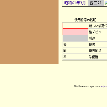
昭和61年3月
西三21
使用符号の説明
新しい最高
格デビュー
引退
優
優勝
同
優勝同点
準
準優勝
We thank our sponsors
adplo