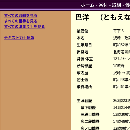
ホーム
-
番付
-
取組
-
優
巴洋 （ともえ
すべての取組を見る
すべての相手を見る
すべての決まり手を見る
最高位
幕下 6
テキスト力士情報
本名
沢崎 政
生年月日
昭和32年
出身地
北海道函
身長 体重
181.5セ
所属部屋
宮城野
改名歴
沢崎 → 
初土俵
昭和48年
最終場所
昭和61年
生涯戦歴
263勝23
幕下戦歴
141勝14
三段目戦歴
53勝30敗
序二段戦歴
57勝48敗
序ノ口戦歴
12勝9敗／