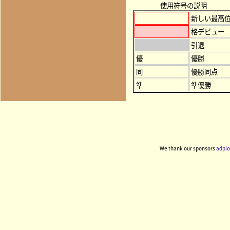
使用符号の説明
新しい最高
格デビュー
引退
優
優勝
同
優勝同点
準
準優勝
We thank our sponsors
adplo