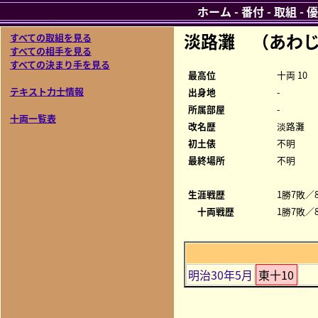
ホーム
-
番付
-
取組
-
優
淡路灘 （あわ
すべての取組を見る
すべての相手を見る
すべての決まり手を見る
最高位
十両 10
テキスト力士情報
出身地
-
所属部屋
-
十両一覧表
改名歴
淡路灘
初土俵
不明
最終場所
不明
生涯戦歴
1勝7敗／8
十両戦歴
1勝7敗／8
明治30年5月
東十10