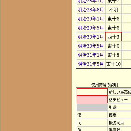
明治28年1月
東十7
明治28年6月
不明
明治29年1月
東十6
明治29年5月
東十6
明治30年1月
西十3
明治30年5月
東十6
明治31年1月
東十8
明治31年5月
東十10
使用符号の説明
新しい最高
格デビュー
引退
優
優勝
同
優勝同点
準
準優勝