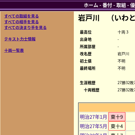
ホーム
-
番付
-
取組
-
優
岩戸川 （いわと
すべての取組を見る
すべての相手を見る
すべての決まり手を見る
最高位
十両 3
テキスト力士情報
出身地
-
所属部屋
-
十両一覧表
改名歴
岩戸川
初土俵
不明
最終場所
不明
生涯戦歴
27勝32敗
十両戦歴
27勝32敗
明治27年1月
東十9
明治27年5月
東十4