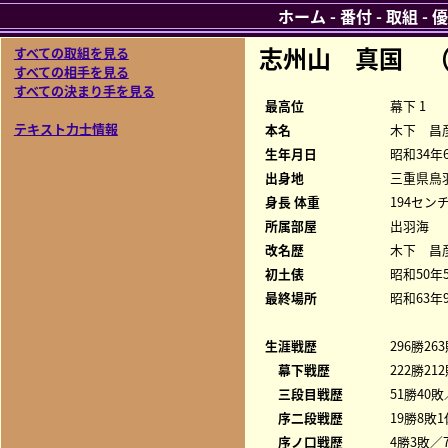
ホーム
-
番付
-
取組
-
優
志州山 真国 （
すべての取組を見る
すべての相手を見る
すべての決まり手を見る
最高位
幕下 1
テキスト力士情報
本名
木下 昌
生年月日
昭和34年
出身地
三重県鳥
身長 体重
194センチ
所属部屋
出羽海
改名歴
木下 昌彦
初土俵
昭和50年
最終場所
昭和63年
生涯戦歴
296勝26
幕下戦歴
222勝21
三段目戦歴
51勝40敗
序二段戦歴
19勝8敗1
序ノ口戦歴
4勝3敗／7