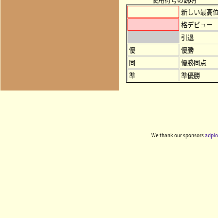
新しい最高
格デビュー
引退
優
優勝
同
優勝同点
準
準優勝
We thank our sponsors
adplo