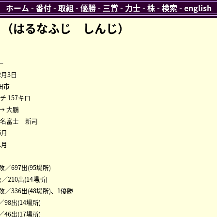
ホーム
-
番付
-
取組
-
優勝
-
三賞
-
力士
-
株
-
検索
-
english
 （はるなふじ しんじ）
一
2月3日
田市
ンチ 157キロ
→ 大鵬
榛名富士 新司
5月
1月
1敗／697出(95場所)
敗／210出(14場所)
7敗／336出(48場所)、1優勝
／98出(14場所)
／46出(17場所)