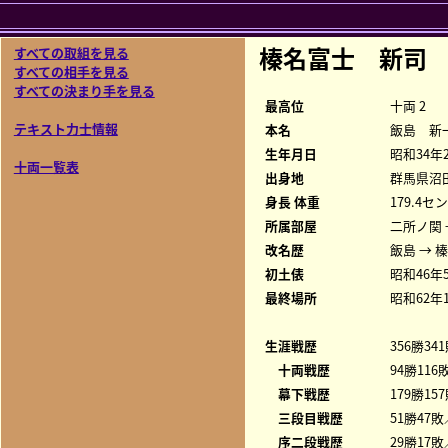
榛名富士 新司
すべての取組を見る
すべての相手を見る
すべての決まり手を見る
最高位
十両 2
テキスト力士情報
本名
飯島 新
生年月日
昭和34年
十両一覧表
出身地
群馬県沼
身長 体重
179.4セ
所属部屋
二所ノ関 
改名歴
飯島 → 
初土俵
昭和46年
最終場所
昭和62年
生涯戦歴
356勝34
十両戦歴
94勝116
幕下戦歴
179勝15
三段目戦歴
51勝47敗
序二段戦歴
29勝17敗