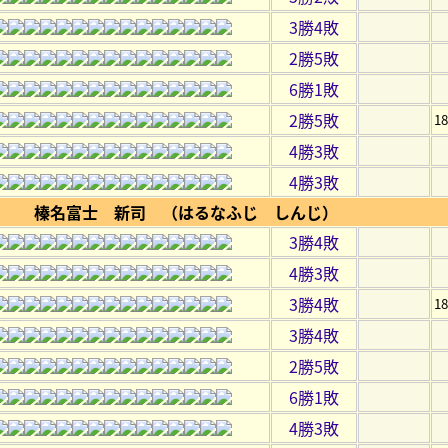
3勝4敗
2勝5敗
6勝1敗
2勝5敗
1
4勝3敗
4勝3敗
榛名富士 新司 （はるなふじ しんじ）
3勝4敗
4勝3敗
3勝4敗
1
3勝4敗
2勝5敗
6勝1敗
4勝3敗