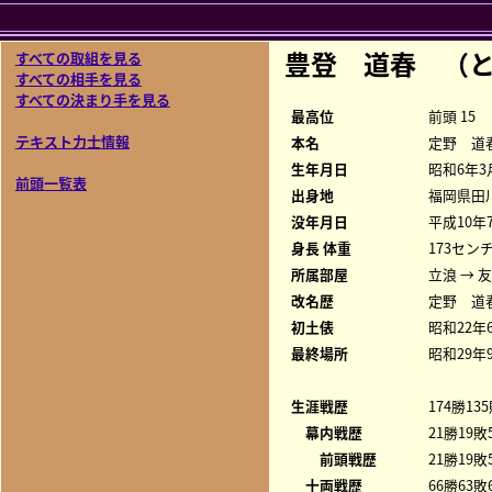
豊登 道春 （
すべての取組を見る
すべての相手を見る
すべての決まり手を見る
最高位
前頭 15
テキスト力士情報
本名
定野 道
生年月日
昭和6年3
前頭一覧表
出身地
福岡県田
没年月日
平成10年
身長 体重
173センチ
所属部屋
立浪 → 
改名歴
定野 道春
初土俵
昭和22年
最終場所
昭和29年
生涯戦歴
174勝13
幕内戦歴
21勝19敗
前頭戦歴
21勝19敗
十両戦歴
66勝63敗