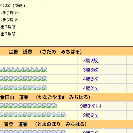
／105出(7場所)
2出(1場所)
2出(2場所)
出(1場所)
出(1場所)
定野 道春 （さだの みちはる）
3勝2敗
3勝3敗
4勝2敗
4勝2敗
金田山 道春 （かなたやま# みちはる）
9勝3敗 同
9勝6敗
豊登 道春 （とよのぼり みちはる）
9勝6敗