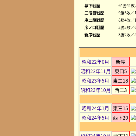
幕下戦歴
64勝41敗
三段目戦歴
9勝3敗／1
序二段戦歴
8勝4敗／1
序ノ口戦歴
3勝3敗／6
新序戦歴
3勝2敗／5
昭和22年6月
新序
昭和22年11月
東口5
昭和23年5月
東二18
昭和23年10月
西二3
昭和24年1月
東三15
昭和24年5月
西下20
昭和24年10月
西下11