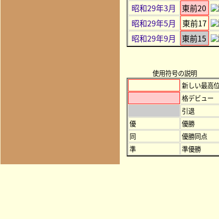
昭和29年3月
東前20
昭和29年5月
東前17
昭和29年9月
東前15
使用符号の説明
新しい最高
格デビュー
引退
優
優勝
同
優勝同点
準
準優勝