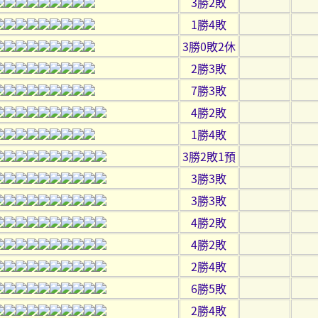
3勝2敗
1勝4敗
3勝0敗2休
2勝3敗
7勝3敗
4勝2敗
1勝4敗
3勝2敗1預
3勝3敗
3勝3敗
4勝2敗
4勝2敗
2勝4敗
6勝5敗
2勝4敗