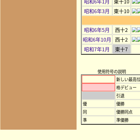
昭和6年1月
東十10
昭和6年3月
東十10
昭和6年5月
西十2
昭和6年10月
西十2
昭和7年1月
東十7
使用符号の説明
新しい最高
格デビュー
引退
優
優勝
同
優勝同点
準
準優勝