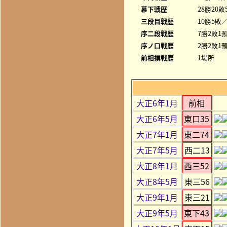
幕下戦歴
28勝20敗
三段目戦歴
10勝5敗／
序二段戦歴
7勝2敗1預
序ノ口戦歴
2勝2敗1預
前相撲戦歴
1場所
大正6年1月
前相
大正6年5月
東口35
大正7年1月
東二74
大正7年5月
西二13
大正8年1月
西三52
大正8年5月
東三56
大正9年1月
東三21
大正9年5月
東下43