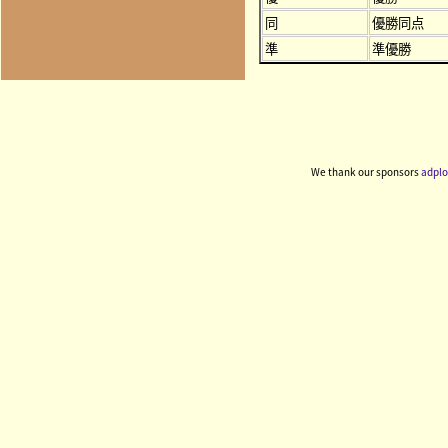
同
優勝同点
準
準優勝
We thank our sponsors
adplo