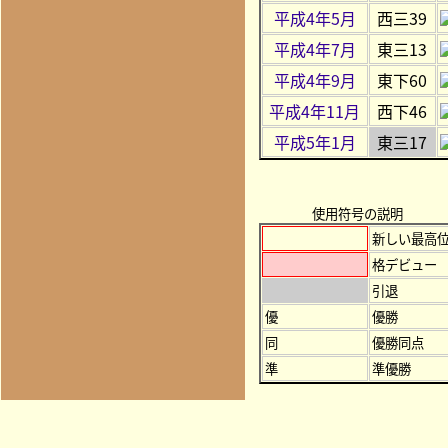
平成4年5月
西三39
平成4年7月
東三13
平成4年9月
東下60
平成4年11月
西下46
平成5年1月
東三17
使用符号の説明
新しい最高
格デビュー
引退
優
優勝
同
優勝同点
準
準優勝