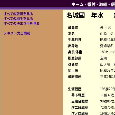
ホーム
-
番付
-
取組
-
優
名城國 年水 
すべての取組を見る
すべての相手を見る
すべての決まり手を見る
最高位
幕下 30
テキスト力士情報
本名
山崎 稔
生年月日
昭和42年
出身地
愛知県名
身長 体重
180センチ
所属部屋
友綱
改名歴
山ノ崎 稔
初土俵
昭和58年
最終場所
平成5年1
生涯戦歴
198勝20
幕下戦歴
17勝32敗
三段目戦歴
90勝85敗
序二段戦歴
72勝75敗
序ノ口戦歴
19勝14敗