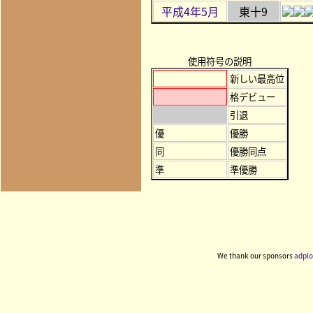
平成4年5月
東十9
使用符号の説明
新しい最高位
格デビュー
引退
優
優勝
同
優勝同点
準
準優勝
We thank our sponsors
adplo