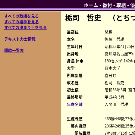
ホーム
-
番付
-
取組
-
優
栃司 哲史 （とち
すべての取組を見る
すべての相手を見る
すべての決まり手を見る
最高位
関脇
テキスト力士情報
本名
後藤 哲雄
生年月日
昭和33年4月25日
関脇一覧表
出身地
愛知県名古屋市
身長 体重
180センチ 142キ
大学
日本大学
所属部屋
春日野
改名歴
栃司 哲史
初土俵
昭和56年3月 (幕下
最終場所
平成4年5月
年寄名跡
入間川 哲雄
生涯戦歴
465勝448敗27休
幕内戦歴
206勝249敗25
関脇戦歴
7勝8敗／15出(1