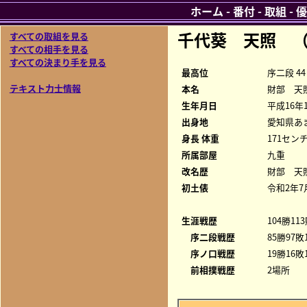
ホーム
-
番付
-
取組
-
優
千代葵 天照 
すべての取組を見る
すべての相手を見る
すべての決まり手を見る
最高位
序二段 44
テキスト力士情報
本名
財部 天
生年月日
平成16年
出身地
愛知県あ
身長 体重
171センチ
所属部屋
九重
改名歴
財部 天照
初土俵
令和2年7
生涯戦歴
104勝11
序二段戦歴
85勝97敗
序ノ口戦歴
19勝16敗
前相撲戦歴
2場所