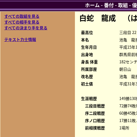
ホーム
-
番付
-
取組
-
優
白蛇 龍成 （
すべての取組を見る
すべての相手を見る
すべての決まり手を見る
最高位
三段目 22
テキスト力士情報
本名
池亀 龍
生年月日
平成15年
出身地
群馬県前
身長 体重
182センチ
所属部屋
朝日山
改名歴
池亀 龍星
初土俵
平成31年
生涯戦歴
149勝13
三段目戦歴
72勝74敗
序二段戦歴
60勝45敗
序ノ口戦歴
17勝11敗
前相撲戦歴
1場所